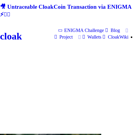
🎥 Untraceable CloakCoin Transaction via ENIGMA
⚡🕵‍♂
ENIGMA Challenge
Blog
cloak
Project
Wallets
CloakWiki