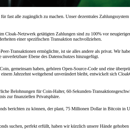
nd für fast alle zugänglich zu machen. Unser dezentrales Zahlungssystem
 im Cloak-Netzwerk getätigten Zahlungen sind zu 100% vor neugierige
erheiten einer spezifischen Transaktion nachvollziehen.
er-Transaktionen ermöglichte, ist sie alles andere als privat. Wir hab
 unverletzbare Ebene des Datenschutzes hinzugefügt.
oakCoin, gemeinsam haben, gehören Open-Source-Code und eine überprü
einem Jahrzehnt weitgehend unverändert bleibt, entwickelt sich Cloak
rliche Belohnungen für Coin-Halter, 60-Sekunden-Transaktionsgeschw
is zur finanziellen Privatsphäre.
ds berichten zu können, der plant, 75 Millionen Dollar in Bitcoin in
Fonds suchen, perfekt erfüllt, haben wir kürzlich unsere Hände gehoben