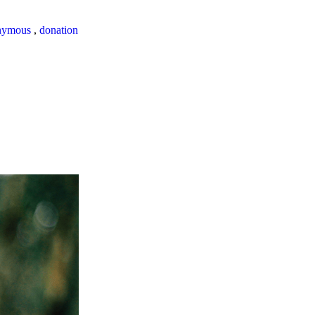
nymous
,
donation