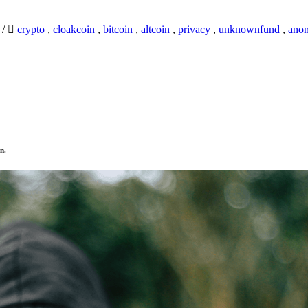
9
/
crypto
,
cloakcoin
,
bitcoin
,
altcoin
,
privacy
,
unknownfund
,
ano
n.