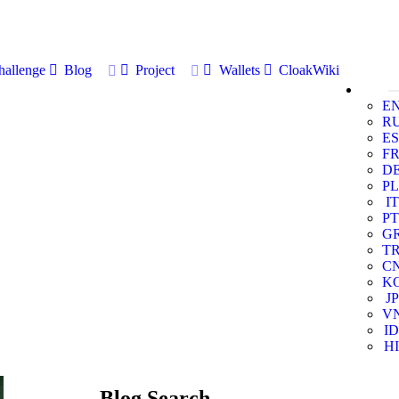
allenge
Blog
Project
Wallets
CloakWiki
E
R
ES
F
D
PL
IT
PT
G
T
C
K
JP
V
ID
HI
Blog Search