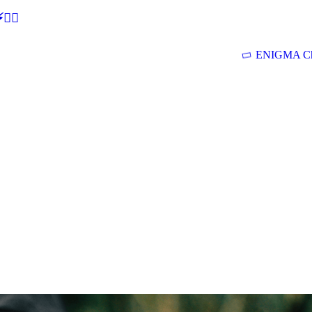
🕵‍♂
ENIGMA Ch