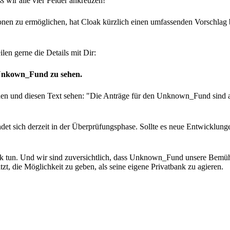
s wir alle vier Felder ankreuzen!
ionen zu ermöglichen, hat Cloak kürzlich einen umfassenden Vorschl
len gerne die Details mit Dir:
 Unkown_Fund zu sehen.
en und diesen Text sehen: "Die Anträge für den Unknown_Fund sind 
ndet sich derzeit in der Überprüfungsphase. Sollte es neue Entwicklun
loak tun. Und wir sind zuversichtlich, dass Unknown_Fund unsere Bem
t, die Möglichkeit zu geben, als seine eigene Privatbank zu agieren.