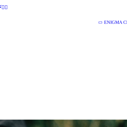
🕵‍♂
ENIGMA Ch