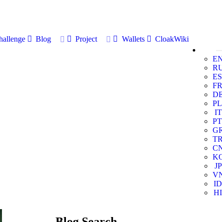
allenge
Blog
Project
Wallets
CloakWiki
E
R
ES
F
D
PL
IT
PT
G
T
C
K
JP
V
ID
HI
Blog Search