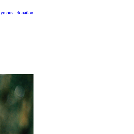
nymous
,
donation