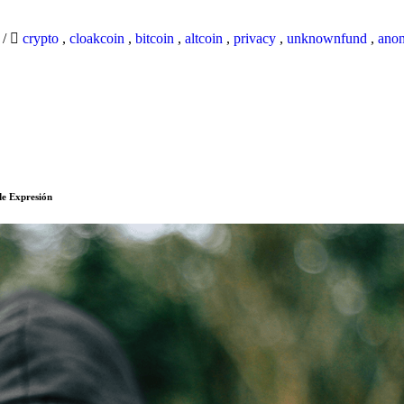
9
/
crypto
,
cloakcoin
,
bitcoin
,
altcoin
,
privacy
,
unknownfund
,
ano
de Expresión