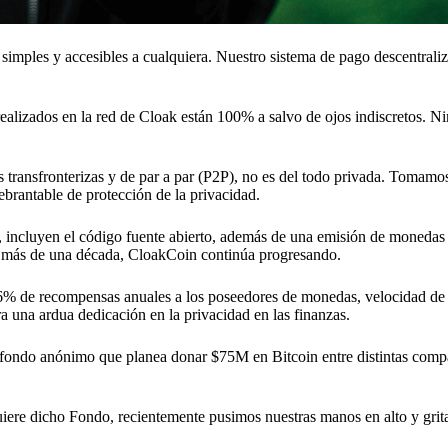
 simples y accesibles a cualquiera. Nuestro sistema de pago descentra
s realizados en la red de Cloak están 100% a salvo de ojos indiscretos. 
es transfronterizas y de par a par (P2P), no es del todo privada. Tomam
brantable de protección de la privacidad.
, incluyen el código fuente abierto, además de una emisión de monedas
ce más de una década, CloakCoin continúa progresando.
— 6% de recompensas anuales a los poseedores de monedas, velocidad de
 una ardua dedicación en la privacidad en las finanzas.
 fondo anónimo que planea donar $75M en Bitcoin entre distintas comp
uiere dicho Fondo, recientemente pusimos nuestras manos en alto y gri