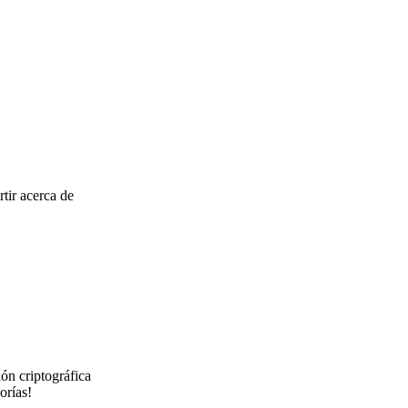
tir acerca de
ión criptográfica
orías!