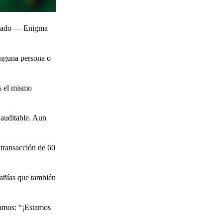
lizado — Enigma
Ninguna persona o
os el mismo
 auditable. Aun
 transacción de 60
añías que también
tamos: “¡Estamos