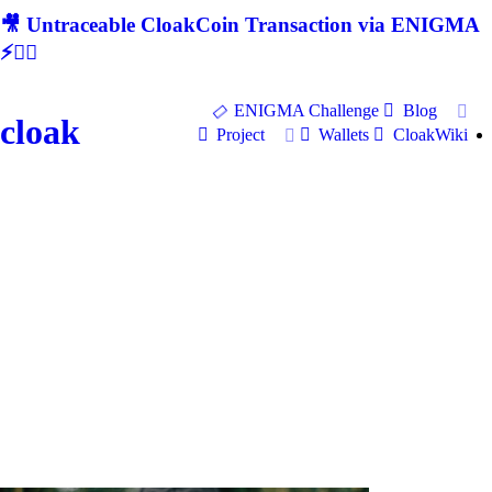
🎥 Untraceable CloakCoin Transaction via ENIGMA
⚡🕵‍♂
ENIGMA Challenge
Blog
cloak
Project
Wallets
CloakWiki