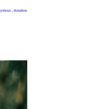
nymous
,
donation