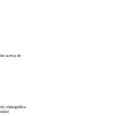
tir acerca de
ión criptográfica
orías!