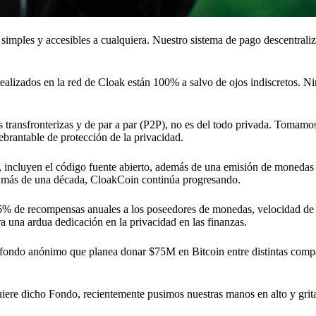
 simples y accesibles a cualquiera. Nuestro sistema de pago descentra
s realizados en la red de Cloak están 100% a salvo de ojos indiscretos. 
es transfronterizas y de par a par (P2P), no es del todo privada. Tomam
brantable de protección de la privacidad.
, incluyen el código fuente abierto, además de una emisión de monedas
ce más de una década, CloakCoin continúa progresando.
— 6% de recompensas anuales a los poseedores de monedas, velocidad de
 una ardua dedicación en la privacidad en las finanzas.
 fondo anónimo que planea donar $75M en Bitcoin entre distintas comp
uiere dicho Fondo, recientemente pusimos nuestras manos en alto y gri