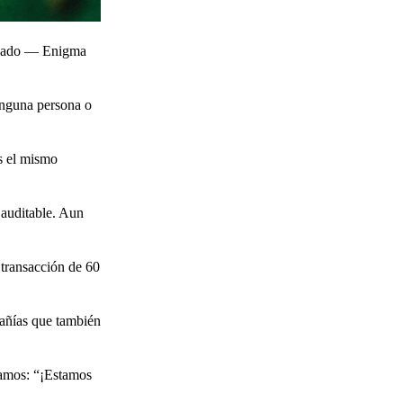
lizado — Enigma
Ninguna persona o
os el mismo
 auditable. Aun
 transacción de 60
añías que también
tamos: “¡Estamos