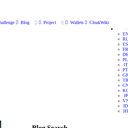
allenge
Blog
Project
Wallets
CloakWiki
E
R
ES
F
D
PL
IT
PT
G
T
C
K
JP
V
ID
HI
Blog Search