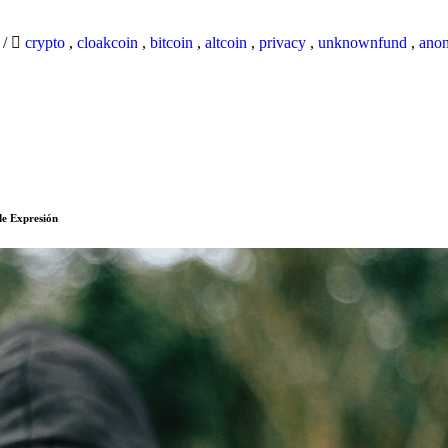
9
/
crypto
,
cloakcoin
,
bitcoin
,
altcoin
,
privacy
,
unknownfund
,
ano
de Expresión