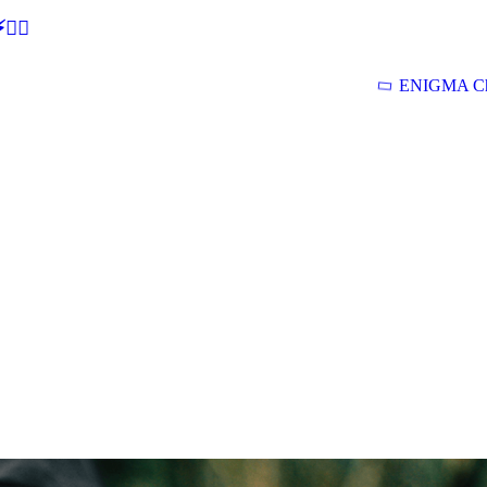
🕵‍♂
ENIGMA Ch