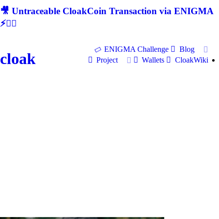
🎥 Untraceable CloakCoin Transaction via ENIGMA
⚡🕵‍♂
ENIGMA Challenge
Blog
cloak
Project
Wallets
CloakWiki