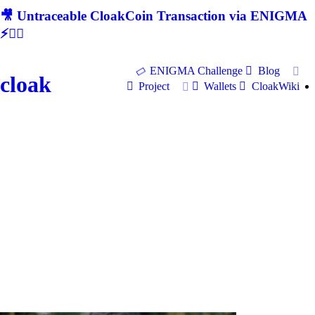
🎥 Untraceable CloakCoin Transaction via ENIGMA
⚡🕵‍♂
ENIGMA Challenge
Blog
cloak
Project
Wallets
CloakWiki