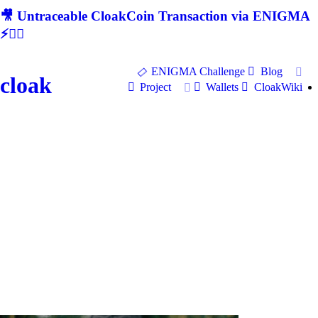
🎥 Untraceable CloakCoin Transaction via ENIGMA
⚡🕵‍♂
ENIGMA Challenge
Blog
cloak
Project
Wallets
CloakWiki