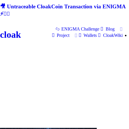
🎥 Untraceable CloakCoin Transaction via ENIGMA
⚡🕵‍♂
ENIGMA Challenge
Blog
cloak
Project
Wallets
CloakWiki