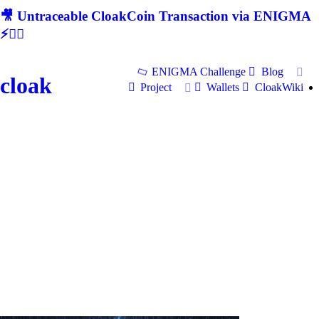
🎥 Untraceable CloakCoin Transaction via ENIGMA
⚡🕵‍♂
ENIGMA Challenge
Blog
cloak
Project
Wallets
CloakWiki