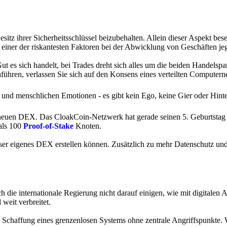
itz ihrer Sicherheitsschlüssel beizubehalten. Allein dieser Aspekt besei
 einer der riskantesten Faktoren bei der Abwicklung von Geschäften jeg
 es sich handelt, bei Trades dreht sich alles um die beiden Handelspart
hren, verlassen Sie sich auf den Konsens eines verteilten Computern
und menschlichen Emotionen - es gibt kein Ego, keine Gier oder Hint
 neuen DEX. Das CloakCoin-Netzwerk hat gerade seinen 5. Geburtstag g
 als 100
Proof-of-Stake
Knoten.
er eigenes DEX erstellen können. Zusätzlich zu mehr Datenschutz und 
die internationale Regierung nicht darauf einigen, wie mit digitalen A
eit verbreitet.
 Schaffung eines grenzenlosen Systems ohne zentrale Angriffspunkte.