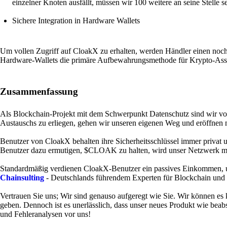
einzelner Knoten ausfällt, müssen wir 100 weitere an seine Stelle s
Sichere Integration in Hardware Wallets
Um vollen Zugriff auf CloakX zu erhalten, werden Händler einen no
Hardware-Wallets die primäre Aufbewahrungsmethode für Krypto-Asse
Zusammenfassung
Als Blockchain-Projekt mit dem Schwerpunkt Datenschutz sind wir von u
Austauschs zu erliegen, gehen wir unseren eigenen Weg und eröffnen
Benutzer von CloakX behalten ihre Sicherheitsschlüssel immer privat
Benutzer dazu ermutigen, $CLOAK zu halten, wird unser Netzwerk mit
Standardmäßig verdienen CloakX-Benutzer ein passives Einkommen, 
Chainsulting
- Deutschlands führendem Experten für Blockchain und di
Vertrauen Sie uns; Wir sind genauso aufgeregt wie Sie. Wir können 
geben. Dennoch ist es unerlässlich, dass unser neues Produkt wie beabs
und Fehleranalysen vor uns!