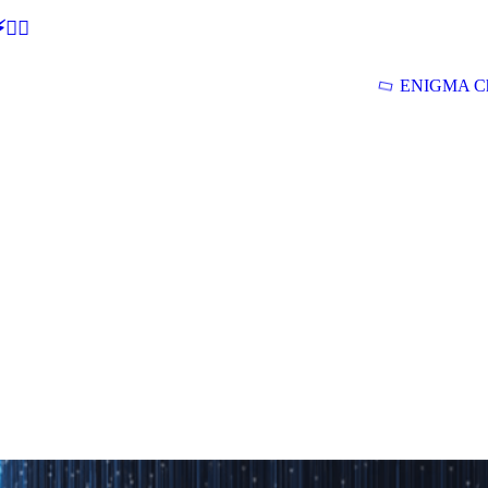
🕵‍♂
ENIGMA Ch