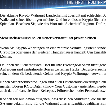
Die aktuelle Krypto-Währung-Landschaft ist überfüllt mit schlechten Ak
Wallet auf seines übertragen möchte. Und im endlosen Krypto-Sicherhei
Spielplan. Beachten Sie, wie das Wort mit "Sicherheit" beginnt. Dafür 
Sicherheitsschlüssel sollen sicher verstaut und privat bleiben
Wenn Sie Krypto-Währungen an eine zentrale Vermittlungsstelle senden,
Cryptopia oder eines der weiteren Handelshäuser handelt: Um Einzahlun
können.
Da Ihnen die Sicherheitsschlüssel für Ihre Exchange-Konten nicht geh
Außerdem sind zentralisierte Börsen zwischen Hacks, Betrugsversuchen 
sein, an dem Sie bedeutende Gelder und Krypto-Währungen verwahre
Neben Sicherheitsbedrohungen sind auch Datenschutzverletzungen e
meisten Börsen KYC-Daten (Know Your Customer) angegeben werden. Si
auch darauf, dass sie Ihren Reisepass, Führerschein oder Personalausw
Können wir nun davon ausgehen, dass dieselben Strukturen, die für
Systeme bekannt sind, für die Wahrung unserer Identität qualifiziert si