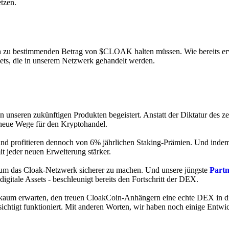
etzen.
ch zu bestimmenden Betrag von $CLOAK halten müssen. Wie bereits er
ts, die in unserem Netzwerk gehandelt werden.
nseren zukünftigen Produkten begeistert. Anstatt der Diktatur des zen
 neue Wege für den Kryptohandel.
 und profitieren dennoch von 6% jährlichen Staking-Prämien. Und ind
 jeder neuen Erweiterung stärker.
um das Cloak-Netzwerk sicherer zu machen. Und unsere jüngste
Partn
gitale Assets - beschleunigt bereits den Fortschritt der DEX.
es kaum erwarten, den treuen CloakCoin-Anhängern eine echte DEX in 
ichtigt funktioniert. Mit anderen Worten, wir haben noch einige Entwic