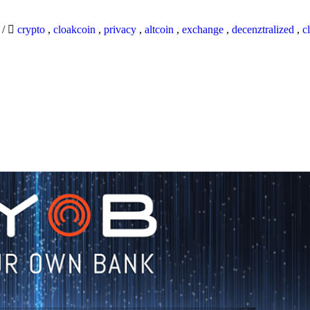
9
/
crypto
,
cloakcoin
,
privacy
,
altcoin
,
exchange
,
decenztralized
,
c