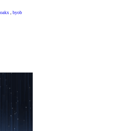
loakx
,
byob