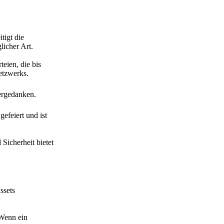
tigt die
licher Art.
eien, die bis
etzwerks.
ergedanken.
efeiert und ist
Sicherheit bietet
ssets
 Wenn ein