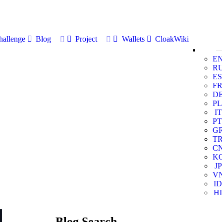
allenge
Blog
Project
Wallets
CloakWiki
E
R
ES
F
D
PL
IT
PT
G
T
C
K
JP
V
ID
HI
Blog Search