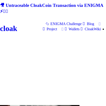
🎥 Untraceable CloakCoin Transaction via ENIGMA
⚡🕵‍♂
ENIGMA Challenge
Blog
cloak
Project
Wallets
CloakWiki