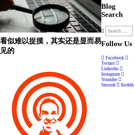
Blog
Search
看似难以捉摸，其实还是显而易
Follow
Us
见的
Facebook
Twitter
Linkedin
Instagram
Youtube
Steemit
Reddit