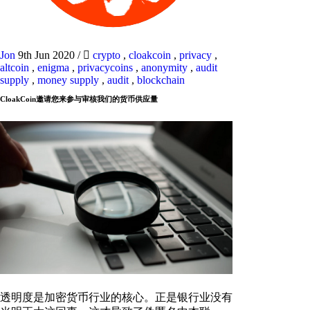
Jon
9th Jun 2020
/
crypto
,
cloakcoin
,
privacy
,
altcoin
,
enigma
,
privacycoins
,
anonymity
,
audit
supply
,
money supply
,
audit
,
blockchain
CloakCoin邀请您来参与审核我们的货币供应量
透明度是加密货币行业的核心。正是银行业没有