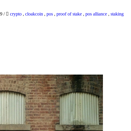
19
/
crypto
,
cloakcoin
,
pos
,
proof of stake
,
pos alliance
,
staking