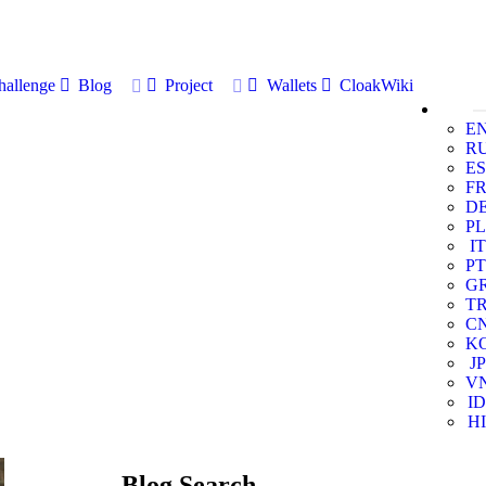
allenge
Blog
Project
Wallets
CloakWiki
E
R
ES
F
D
PL
IT
PT
G
T
C
K
JP
V
ID
HI
Blog Search