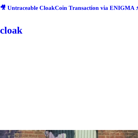
🎥 Untraceable CloakCoin Transaction via ENIGMA ⚡
cloak