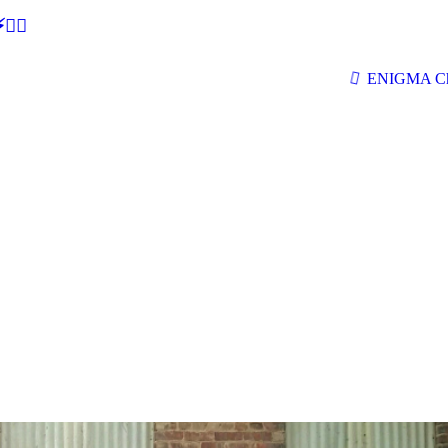
🕵‍♂
ENIGMA Ch