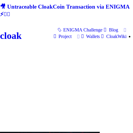
🎥 Untraceable CloakCoin Transaction via ENIGMA
⚡🕵‍♂
ENIGMA Challenge
Blog
cloak
Project
Wallets
CloakWiki