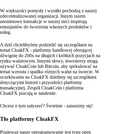
W większości pomysły i wysiłki pochodzą z naszej
zdecentralizowanej organizacji. Innym razem
anonimowe transakcje w naszej sieci inspirują
entuzjastów do tworzenia własnych produktów i
usług.
A dziś chcielibyśmy podzielić się szczegółami na
temat CloakFX - platformy handlowej oferującej
dźwignię do 200x na długich i krótkich pozycjach na
rynku walutowym. Innymi słowy, inwestorzy mogą
używać CloakCoin lub Bitcoin, aby spekulować na
temat wzrostu i spadku różnych walut na świecie. W
oczekiwaniu na CloakFX dzielimy się szczegółami
dotyczącymi historii i przyszłości platformy
transakcyjnej. Zespół CloakCoin i platforma
CloakFX pracują w tandemie.
Chcesz o tym usłyszeć? Świetnie - zanurzmy się!
Tło platformy CloakFX
Ponieważ nasze oprogramowanie jest typu open