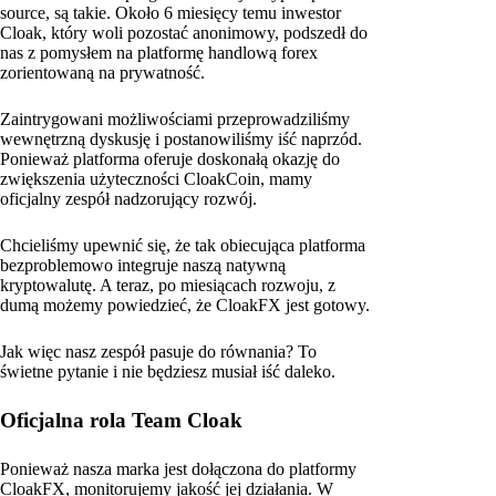
source, są takie. Około 6 miesięcy temu inwestor
Cloak, który woli pozostać anonimowy, podszedł do
nas z pomysłem na platformę handlową forex
zorientowaną na prywatność.
Zaintrygowani możliwościami przeprowadziliśmy
wewnętrzną dyskusję i postanowiliśmy iść naprzód.
Ponieważ platforma oferuje doskonałą okazję do
zwiększenia użyteczności CloakCoin, mamy
oficjalny zespół nadzorujący rozwój.
Chcieliśmy upewnić się, że tak obiecująca platforma
bezproblemowo integruje naszą natywną
kryptowalutę. A teraz, po miesiącach rozwoju, z
dumą możemy powiedzieć, że CloakFX jest gotowy.
Jak więc nasz zespół pasuje do równania? To
świetne pytanie i nie będziesz musiał iść daleko.
Oficjalna rola Team Cloak
Ponieważ nasza marka jest dołączona do platformy
CloakFX, monitorujemy jakość jej działania. W