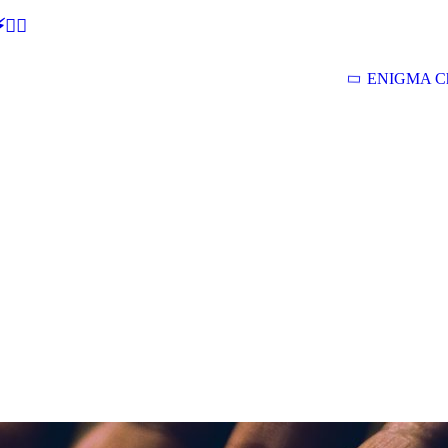
🕵‍♂
ENIGMA Ch