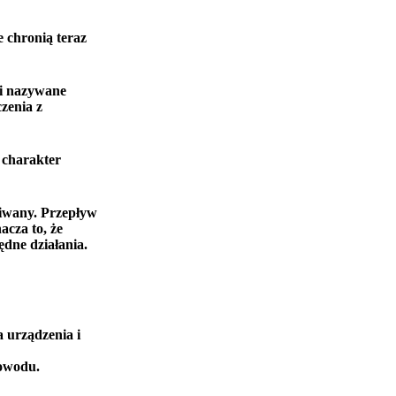
e chronią teraz
mi nazywane
zenia z
 charakter
giwany. Przepływ
acza to, że
dne działania.
 urządzenia i
powodu.