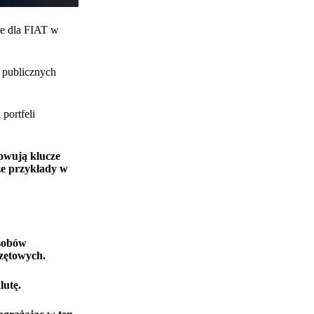
ne dla FIAT w
 publicznych
portfeli
howują klucze
ze przykłady w
osobów
rzętowych.
lutę.