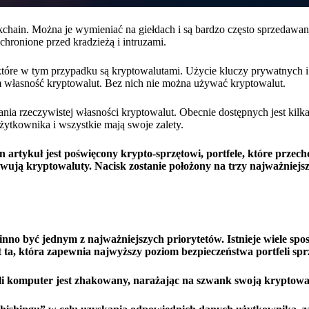
chain. Można je wymieniać na giełdach i są bardzo często sprzedawa
hronione przed kradzieżą i intruzami.
które w tym przypadku są kryptowalutami. Użycie kluczy prywatnych i
tem własność kryptowalut. Bez nich nie można używać kryptowalut.
a rzeczywistej własności kryptowalut. Obecnie dostępnych jest kilka 
żytkownika i wszystkie mają swoje zalety.
en artykuł jest poświęcony krypto-sprzętowi, portfele, które przec
wują kryptowaluty. Nacisk zostanie położony na trzy najważniejs
inno być jednym z najważniejszych priorytetów. Istnieje wiele sp
t ta, która zapewnia najwyższy poziom bezpieczeństwa portfeli sp
śli komputer jest zhakowany, narażając na szwank swoją kryptowa