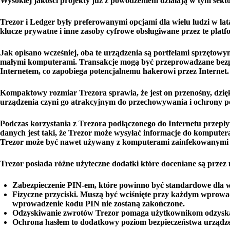
Wysokiej jakości projekty już z powodzeniem działają w tym sekto
Trezor i Ledger były preferowanymi opcjami dla wielu ludzi w lat
klucze prywatne i inne zasoby cyfrowe obsługiwane przez te platf
Jak opisano wcześniej, oba te urządzenia są portfelami sprzętowym
małymi komputerami. Transakcje mogą być przeprowadzane bezpoś
Internetem, co zapobiega potencjalnemu hakerowi przez Internet.
Kompaktowy rozmiar Trezora sprawia, że ​​jest on przenośny, dzi
urządzenia czyni go atrakcyjnym do przechowywania i ochrony 
Podczas korzystania z Trezora podłączonego do Internetu przep
danych jest taki, że Trezor może wysyłać informacje do komputera
Trezor może być nawet używany z komputerami zainfekowanymi wi
Trezor posiada różne użyteczne dodatki które doceniane są przez
Zabezpieczenie PIN-em, które powinno być standardowe dla ws
Fizyczne przyciski. Muszą być wciśnięte przy każdym wprowad
wprowadzenie kodu PIN nie zostaną zakończone.
Odzyskiwanie zwrotów Trezor pomaga użytkownikom odzyskać
Ochrona hasłem to dodatkowy poziom bezpieczeństwa urządze