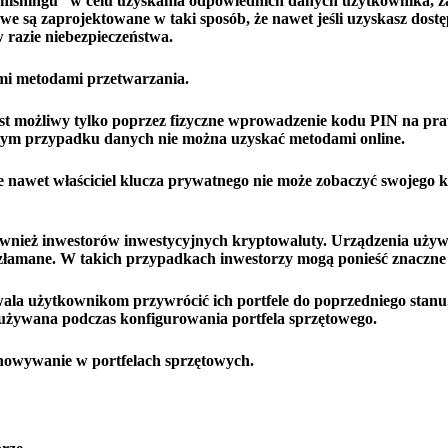
phishingu” w celu uzyskania odpowiednich danych użytkownika, z
we są zaprojektowane w taki sposób, że nawet jeśli uzyskasz dostę
 razie niebezpieczeństwa.
tymi metodami przetwarzania.
st możliwy tylko poprzez fizyczne wprowadzenie kodu PIN na p
 tym przypadku danych nie można uzyskać metodami online.
e nawet właściciel klucza prywatnego nie może zobaczyć swojego k
ównież inwestorów inwestycyjnych kryptowaluty. Urządzenia uży
 złamane. W takich przypadkach inwestorzy mogą ponieść znaczne 
zwala użytkownikom przywrócić ich portfele do poprzedniego sta
) używana podczas konfigurowania portfela sprzętowego.
howywanie w portfelach sprzętowych.