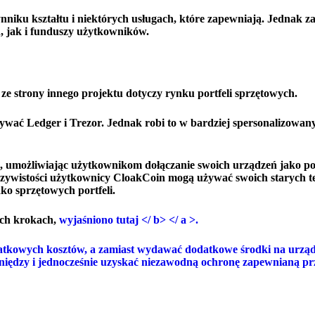
niku kształtu i niektórych usługach, które zapewniają. Jednak z
 jak i funduszy użytkowników.
ze strony innego projektu dotyczy rynku portfeli sprzętowych.
ać Ledger i Trezor. Jednak robi to w bardziej spersonalizowany
, umożliwiając użytkownikom dołączanie swoich urządzeń jako por
zywistości użytkownicy CloakCoin mogą używać swoich starych t
o sprzętowych portfeli.
ych krokach,
wyjaśniono tutaj </ b> </ a >.
tkowych kosztów, a zamiast wydawać dodatkowe środki na urządz
eniędzy i jednocześnie uzyskać niezawodną ochronę zapewnianą pr