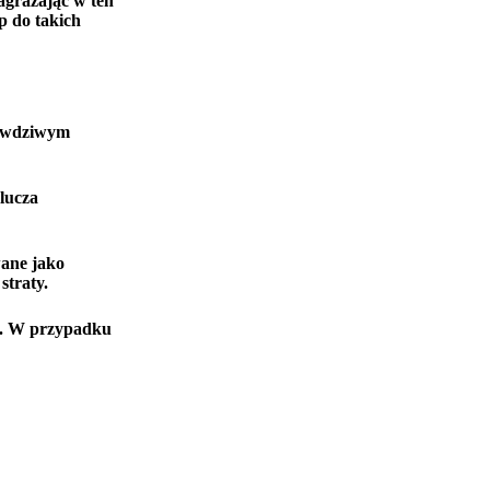
agrażając w ten
p do takich
rawdziwym
lucza
wane jako
straty.
nu. W przypadku