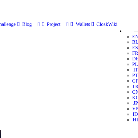
allenge
Blog
Project
Wallets
CloakWiki
E
R
ES
F
D
PL
IT
PT
G
T
C
K
JP
V
ID
HI