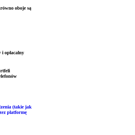
arówno oboje są
 i opłacalny
tfeli
elefonów
enia (takie jak
zez platformę