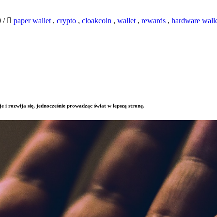
0
/
paper wallet
,
crypto
,
cloakcoin
,
wallet
,
rewards
,
hardware wall
e i rozwija się, jednocześnie prowadząc świat w lepszą stronę.