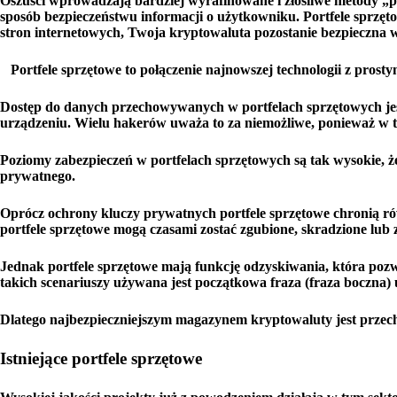
Oszuści wprowadzają bardziej wyrafinowane i złośliwe metody „
sposób bezpieczeństwu informacji o użytkowniku. Portfele sprzęto
stron internetowych, Twoja kryptowaluta pozostanie bezpieczna w
Portfele sprzętowe to połączenie najnowszej technologii z pros
Dostęp do danych przechowywanych w portfelach sprzętowych je
urządzeniu. Wielu hakerów uważa to za niemożliwe, ponieważ w
Poziomy zabezpieczeń w portfelach sprzętowych są tak wysokie, ż
prywatnego.
Oprócz ochrony kluczy prywatnych portfele sprzętowe chronią r
portfele sprzętowe mogą czasami zostać zgubione, skradzione lub
Jednak portfele sprzętowe mają funkcję odzyskiwania, która po
takich scenariuszy używana jest początkowa fraza (fraza boczna
Dlatego najbezpieczniejszym magazynem kryptowaluty jest przec
Istniejące portfele sprzętowe