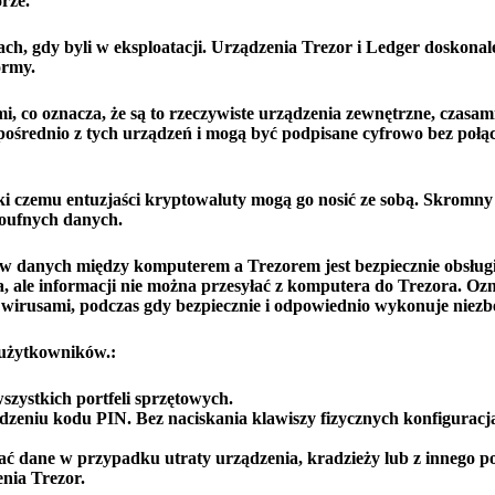
rze.
ach, gdy byli w eksploatacji. Urządzenia Trezor i Ledger doskonal
ormy.
i, co oznacza, że ​​są to rzeczywiste urządzenia zewnętrzne, czasa
rednio z tych urządzeń i mogą być podpisane cyfrowo bez połąc
ęki czemu entuzjaści kryptowaluty mogą go nosić ze sobą. Skromny
poufnych danych.
ływ danych między komputerem a Trezorem jest bezpiecznie obsłu
, ale informacji nie można przesyłać z komputera do Trezora. Ozn
rusami, podczas gdy bezpiecznie i odpowiednio wykonuje niezbę
 użytkowników.:
zystkich portfeli sprzętowych.
zeniu kodu PIN. Bez naciskania klawiszy fizycznych konfiguracja
 dane w przypadku utraty urządzenia, kradzieży lub z innego 
nia Trezor.