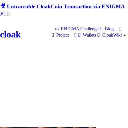
🎥 Untraceable CloakCoin Transaction via ENIGMA
⚡🕵‍♂
ENIGMA Challenge
Blog
cloak
Project
Wallets
CloakWiki