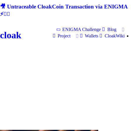
🎥 Untraceable CloakCoin Transaction via ENIGMA
⚡🕵‍♂
ENIGMA Challenge
Blog
cloak
Project
Wallets
CloakWiki