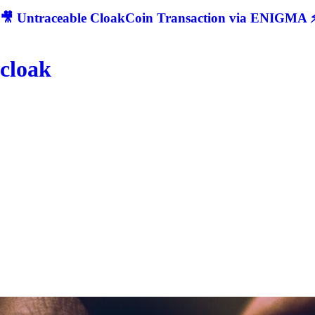
🎥 Untraceable CloakCoin Transaction via ENIGMA ⚡
cloak