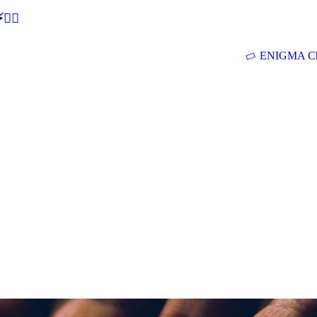
🕵‍♂
ENIGMA Ch