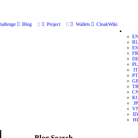
allenge
Blog
Project
Wallets
CloakWiki
E
R
ES
F
D
PL
IT
PT
G
T
C
K
JP
V
ID
HI
Blog Search