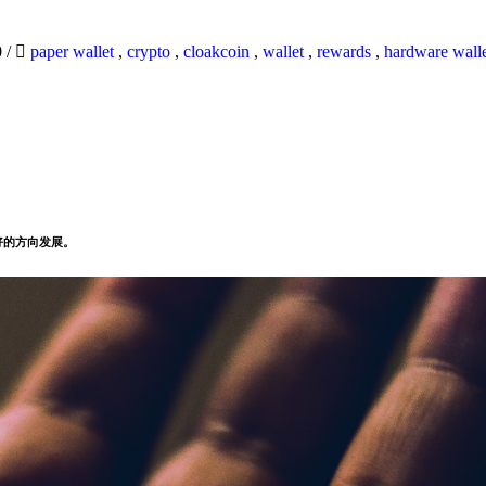
0
/
paper wallet
,
crypto
,
cloakcoin
,
wallet
,
rewards
,
hardware wall
好的方向发展。