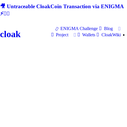
🎥 Untraceable CloakCoin Transaction via ENIGMA
⚡🕵‍♂
ENIGMA Challenge
Blog
cloak
Project
Wallets
CloakWiki