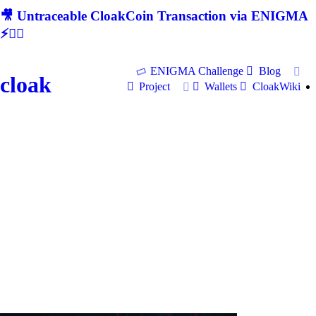
🎥 Untraceable CloakCoin Transaction via ENIGMA
⚡🕵‍♂
ENIGMA Challenge
Blog
cloak
Project
Wallets
CloakWiki