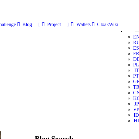
allenge
Blog
Project
Wallets
CloakWiki
E
R
ES
F
D
PL
IT
PT
G
T
C
K
JP
V
ID
HI
Blog Search