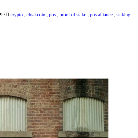
19
/
crypto
,
cloakcoin
,
pos
,
proof of stake
,
pos alliance
,
staking