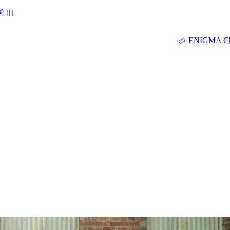
🕵‍♂
ENIGMA Ch