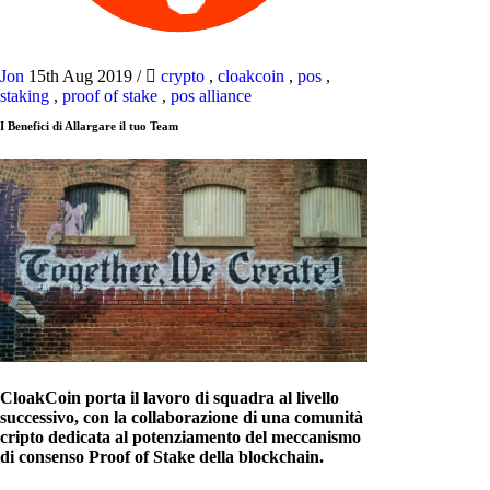
Jon
15th Aug 2019
/
crypto
,
cloakcoin
,
pos
,
staking
,
proof of stake
,
pos alliance
I Benefici di Allargare il tuo Team
CloakCoin porta il lavoro di squadra al livello
successivo, con la collaborazione di una comunità
cripto dedicata al potenziamento del meccanismo
di consenso Proof of Stake della blockchain.