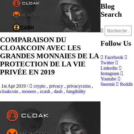
Blog
Search
COMPARAISON DU
Follow
Us
CLOAKCOIN AVEC LES
GRANDES MONNAIES DE LA
Facebook
PROTECTION DE LA VIE
Twitter
Linkedin
PRIVÉE EN 2019
Instagram
Youtube
Steemit
Reddit
1st Apr 2019
/
crypto
,
privacy
,
privacycoins
,
cloakcoin
,
monero
,
zcash
,
dash
,
fungibility