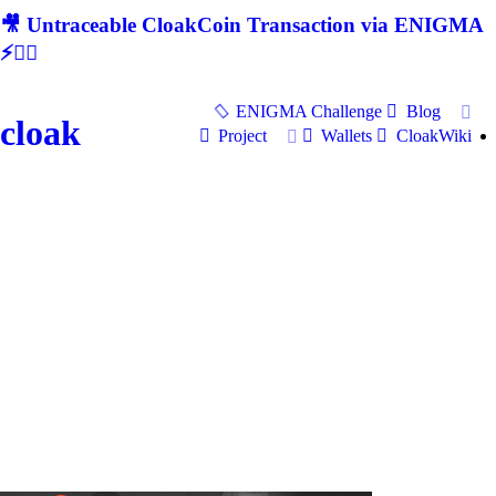
🎥 Untraceable CloakCoin Transaction via ENIGMA
⚡🕵‍♂
ENIGMA Challenge
Blog
cloak
Project
Wallets
CloakWiki