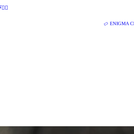
🕵‍♂
ENIGMA Ch