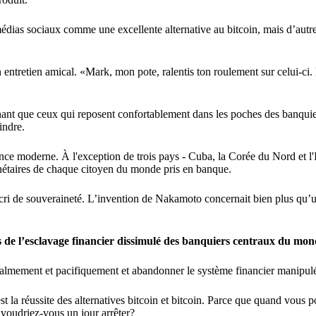
dias sociaux comme une excellente alternative au bitcoin, mais d’autre
entretien amical. «Mark, mon pote, ralentis ton roulement sur celui-ci
étonnant que ceux qui reposent confortablement dans les poches des banqui
indre.
nce moderne. À l'exception de trois pays - Cuba, la Corée du Nord et l'
nétaires de chaque citoyen du monde pris en banque.
 cri de souveraineté. L’invention de Nakamoto concernait bien plus qu’u
ires de l’esclavage financier dissimulé des banquiers centraux du mon
 Calmement et pacifiquement et abandonner le système financier manipul
st la réussite des alternatives bitcoin et bitcoin. Parce que quand vous
voudriez-vous un jour arrêter?