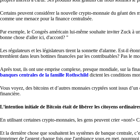
Certains peuvent considérer la nouvelle crypto-monnaie du géant des mé
comme une menace pour la finance centralisée.
Par exemple, le Congrès américain lui-même souhaite inviter Zuck à un 
bonne chose d'aller ici, d'accord? "
Les régulateurs et les législateurs tirent la sonnette d'alarme. Est-il 
tremblent dans leurs bottines financées par les contribuables? Pas le mo
Après tout, ils ont une emprise complexe, presque mondiale, sur la fina
banques centrales de la famille Rothschild
dictent les conditions mo
Vous voyez, des bitcoins et d’autres monnaies cryptées sont issus d’un
financière.
L’intention initiale de Bitcoin était de libérer les citoyens ordina
En utilisant certaines crypto-monnaies, les gens peuvent crier «non!»
Et la dernière chose que souhaitent les systèmes de banque centrale, c’e
imprimer de l'argent chaque fois que l'ambiance vous en met, pourquoi 