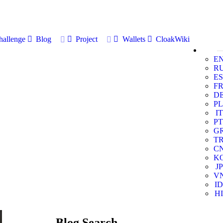
allenge
Blog
Project
Wallets
CloakWiki
E
R
ES
F
D
PL
IT
PT
G
T
C
K
JP
V
ID
HI
Blog Search