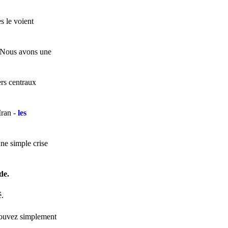
s le voient
. Nous avons une
ers centraux
Iran -
les
ne simple crise
de.
é.
 pouvez simplement