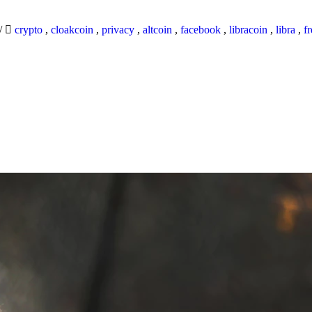
/
crypto
,
cloakcoin
,
privacy
,
altcoin
,
facebook
,
libracoin
,
libra
,
f