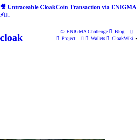
🎥 Untraceable CloakCoin Transaction via ENIGMA
⚡🕵‍♂
ENIGMA Challenge
Blog
cloak
Project
Wallets
CloakWiki