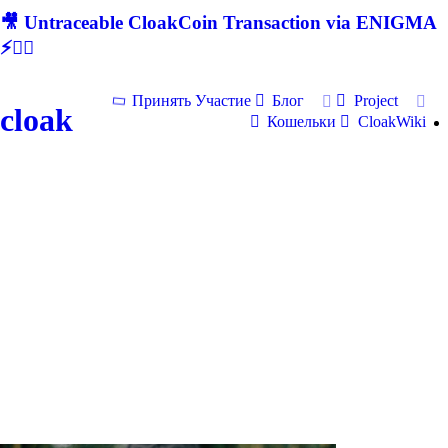
🎥 Untraceable CloakCoin Transaction via ENIGMA
⚡🕵‍♂
Принять Участие
Блог
Project
cloak
Кошельки
CloakWiki