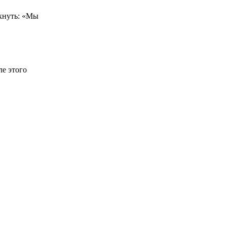
икнуть: «Мы
е этого