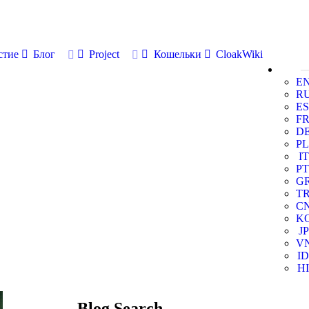
стие
Блог
Project
Кошельки
CloakWiki
E
R
ES
F
D
PL
IT
PT
G
T
C
K
JP
V
ID
HI
Blog Search