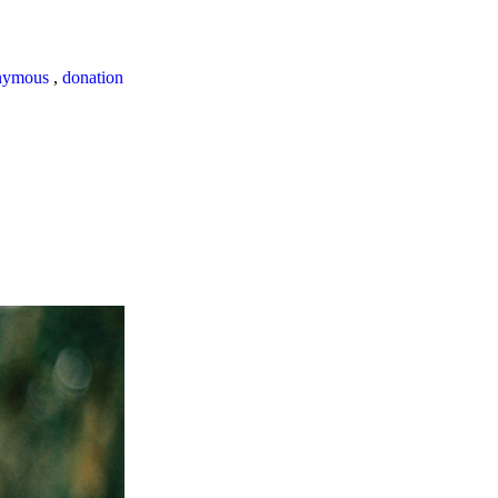
nymous
,
donation