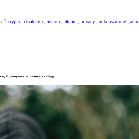
9
/
crypto
,
cloakcoin
,
bitcoin
,
altcoin
,
privacy
,
unknownfund
,
ano
ям, борющимся за личную свободу