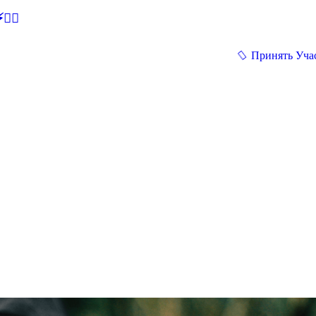
🕵‍♂
Принять Уча