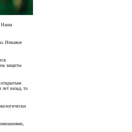
. Наша
аз. Никакое
тся
ень защиты
с открытым
лет назад, то
экологически
компаниями,