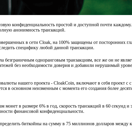
ансовую конфиденциальность простой и доступной почти каждому
полную анонимность транзакций.
совершенных в сети Cloak, на 100% защищены от посторонних гл
тследить специфику любой данной транзакции.
ла безграничным одноранговым транзакциям, все же он не являе
атежей без необходимости доверия и добавили нерушимый уров
овалюты нашего проекта - CloakCoin, включают в себя проект с 
ся в основном неизменным с момента его создания более десяти 
монет в размере 6% в год, скорость транзакций в 60 секунд и 
енности финансовой конфиденциальности.
спределить биткойны на сумму в 75 миллионов долларов между 