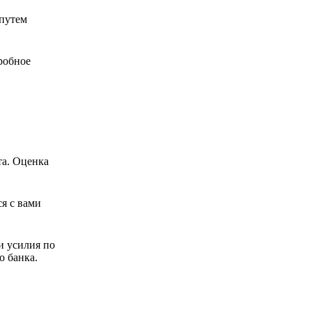
 путем
робное
та. Оценка
я с вами
и усилия по
о банка.