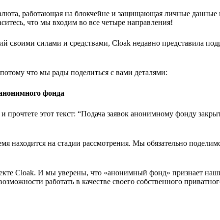
овалюта, работающая на блокчейне и защищающая личные данные
ситесь, что мы входим во все четыре направления!
й своими силами и средствами, Cloak недавно представила под
 потому что мы рады поделиться с вами деталями:
 анонимного фонда
и прочтете этот текст: “Подача заявок анонимному фонду закры
мя находится на стадии рассмотрения. Мы обязательно поделимс
оекте Cloak. И мы уверены, что «анонимный фонд» признает наш
возможности работать в качестве своего собственного приватног