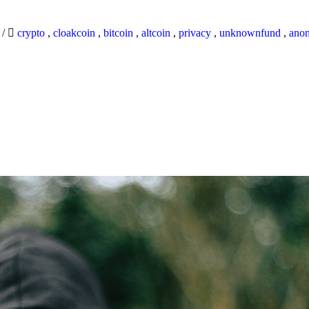
9
/
crypto
,
cloakcoin
,
bitcoin
,
altcoin
,
privacy
,
unknownfund
,
ano