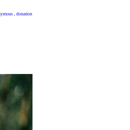
nymous
,
donation