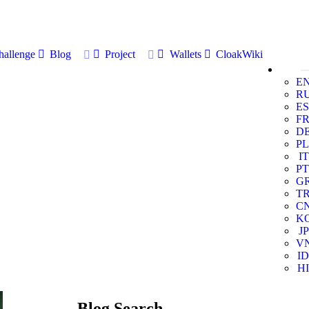
allenge
Blog
Project
Wallets
CloakWiki
E
R
ES
F
D
PL
IT
PT
G
T
C
K
JP
V
ID
HI
Blog Search