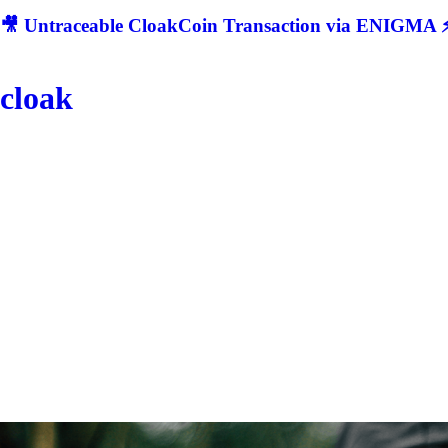
🎥 Untraceable CloakCoin Transaction via ENIGMA ⚡
cloak