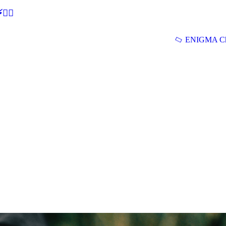
🕵‍♂
ENIGMA Ch