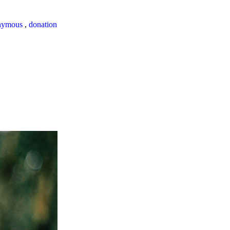
nymous
,
donation