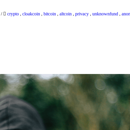
9
/
crypto
,
cloakcoin
,
bitcoin
,
altcoin
,
privacy
,
unknownfund
,
ano