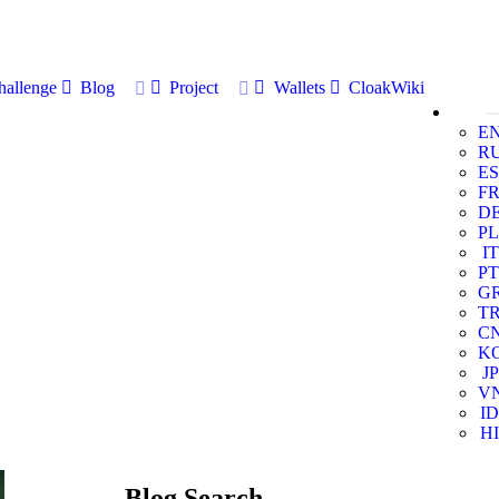
allenge
Blog
Project
Wallets
CloakWiki
E
R
ES
F
D
PL
IT
PT
G
T
C
K
JP
V
ID
HI
Blog Search