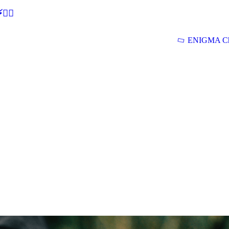
🕵‍♂
ENIGMA Ch