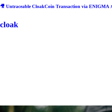
🎥 Untraceable CloakCoin Transaction via ENIGMA ⚡
cloak