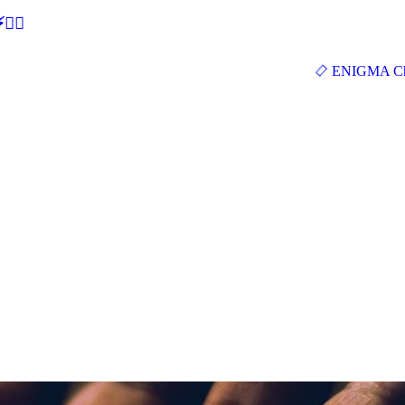
🕵‍♂
ENIGMA Ch