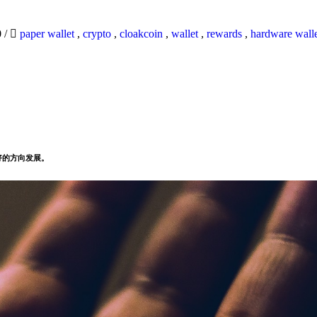
0
/
paper wallet
,
crypto
,
cloakcoin
,
wallet
,
rewards
,
hardware wall
好的方向发展。