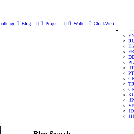
allenge
Blog
Project
Wallets
CloakWiki
E
R
ES
F
D
PL
IT
PT
G
T
C
K
JP
V
ID
HI
Blog Search