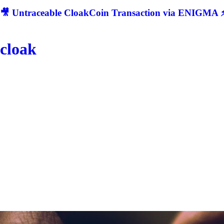
🎥 Untraceable CloakCoin Transaction via ENIGMA ⚡
cloak