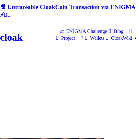
🎥 Untraceable CloakCoin Transaction via ENIGMA
⚡🕵‍♂
ENIGMA Challenge
Blog
cloak
Project
Wallets
CloakWiki