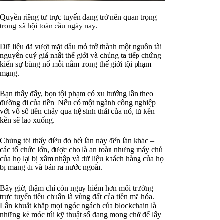
Quyền riêng tư trực tuyến đang trở nên quan trọng
trong xã hội toàn cầu ngày nay.
Dữ liệu đã vượt mặt dầu mỏ trở thành một nguồn tài
nguyên quý giá nhất thế giới và chúng ta tiếp chứng
kiến sự bùng nổ mỗi nằm trong thế giới tội phạm
mạng.
Bạn thấy đấy, bọn tội phạm có xu hướng lần theo
đường đi của tiền. Nếu có một ngành công nghiệp
với vô số tiền chảy qua hệ sinh thái của nó, lũ kền
kền sẽ lao xuống.
Chúng tôi thấy điều đó hết lần này đến lần khác –
các tổ chức lớn, được cho là an toàn nhưng máy chủ
của họ lại bị xâm nhập và dữ liệu khách hàng của họ
bị mang đi và bán ra nước ngoài.
Bây giờ, thậm chí còn nguy hiểm hơn môi trường
trực tuyến tiêu chuẩn là vùng đất của tiền mã hóa.
Lẩn khuất khắp mọi ngóc ngách của blockchain là
những kẻ móc túi kỹ thuật số đang mong chờ để lấy