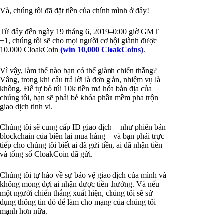
Và, chúng tôi đã đặt tiền của chính mình ở đây!
Từ đây đến ngày 19 tháng 6, 2019–0:00 giờ GMT
+1, chúng tôi sẽ cho mọi người cơ hội giành được
10.000 CloakCoin
(win 10,000 CloakCoins)
.
Vì vậy, làm thế nào bạn có thể giành chiến thắng?
Vâng, trong khi câu trả lời là đơn giản, nhiệm vụ là
không. Để tự bỏ túi 10k tiền mã hóa bản địa của
chúng tôi, bạn sẽ phải bẻ khóa phần mềm pha trộn
giao dịch tinh vi.
Chúng tôi sẽ cung cấp ID giao dịch — như phiên bản
blockchain của biên lai mua hàng— và bạn phải trực
tiếp cho chúng tôi biết ai đã gửi tiền, ai đã nhận tiền
và tổng số CloakCoin đã gửi.
Chúng tôi tự hào về sự bảo vệ giao dịch của mình và
không mong đợi ai nhận được tiền thưởng. Và nếu
một người chiến thắng xuất hiện, chúng tôi sẽ sử
dụng thông tin đó để làm cho mạng của chúng tôi
mạnh hơn nữa.