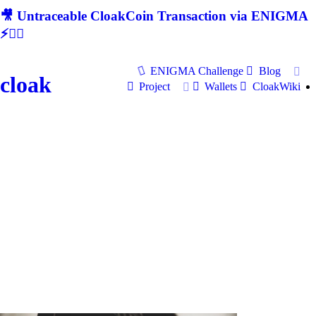
🎥 Untraceable CloakCoin Transaction via ENIGMA
⚡🕵‍♂
ENIGMA Challenge
Blog
cloak
Project
Wallets
CloakWiki