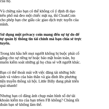
của họ.
Và chừng nào bạn có thể không có ý định đi dạo
trên phố mà đeo một chiếc mặt nạ, thì CloakCoin
cho phép bạn che giấu các giao dịch trực tuyến của
mình.
Sử dụng một privacy coin mang đến sự tự do để
tự quản lý thông tin tài chính mà bạn chia sẻ trực
tuyến.
Trong khi hầu hết mọi người không bị buộc phải cố
gắng cho sự riêng tư hoặc bảo mật hoàn toàn, họ
muốn kiểm soát những gì họ chia sẻ với người khác.
Bạn có thể thoải mái với việc đăng tải những bức
ảnh và video của bản thân và gia đình lên phương
tiện truyền thông xã hội. Little Billy đang phát triển
quá nhanh!
Nhưng bạn có đăng ảnh chụp màn hình số dư tài
khoản kiểm tra của bạn tr6en FB không? Chúng tôi
đoán bạn sẽ không làm thế.