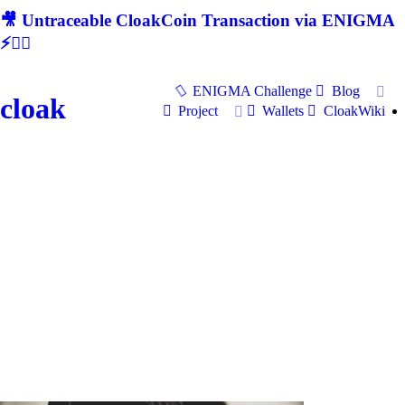
🎥 Untraceable CloakCoin Transaction via ENIGMA
⚡🕵‍♂
ENIGMA Challenge
Blog
cloak
Project
Wallets
CloakWiki