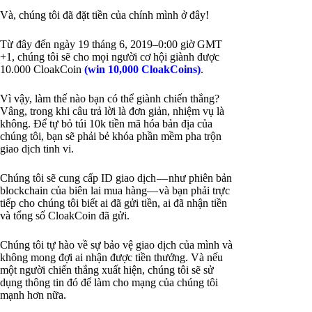
Và, chúng tôi đã đặt tiền của chính mình ở đây!
Từ đây đến ngày 19 tháng 6, 2019–0:00 giờ GMT
+1, chúng tôi sẽ cho mọi người cơ hội giành được
10.000 CloakCoin
(win 10,000 CloakCoins)
.
Vì vậy, làm thế nào bạn có thể giành chiến thắng?
Vâng, trong khi câu trả lời là đơn giản, nhiệm vụ là
không. Để tự bỏ túi 10k tiền mã hóa bản địa của
chúng tôi, bạn sẽ phải bẻ khóa phần mềm pha trộn
giao dịch tinh vi.
Chúng tôi sẽ cung cấp ID giao dịch — như phiên bản
blockchain của biên lai mua hàng— và bạn phải trực
tiếp cho chúng tôi biết ai đã gửi tiền, ai đã nhận tiền
và tổng số CloakCoin đã gửi.
Chúng tôi tự hào về sự bảo vệ giao dịch của mình và
không mong đợi ai nhận được tiền thưởng. Và nếu
một người chiến thắng xuất hiện, chúng tôi sẽ sử
dụng thông tin đó để làm cho mạng của chúng tôi
mạnh hơn nữa.