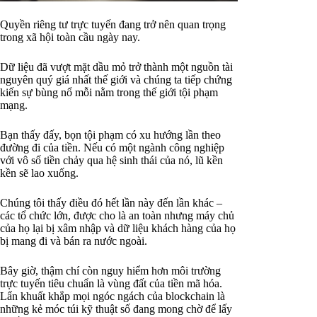
Quyền riêng tư trực tuyến đang trở nên quan trọng
trong xã hội toàn cầu ngày nay.
Dữ liệu đã vượt mặt dầu mỏ trở thành một nguồn tài
nguyên quý giá nhất thế giới và chúng ta tiếp chứng
kiến sự bùng nổ mỗi nằm trong thế giới tội phạm
mạng.
Bạn thấy đấy, bọn tội phạm có xu hướng lần theo
đường đi của tiền. Nếu có một ngành công nghiệp
với vô số tiền chảy qua hệ sinh thái của nó, lũ kền
kền sẽ lao xuống.
Chúng tôi thấy điều đó hết lần này đến lần khác –
các tổ chức lớn, được cho là an toàn nhưng máy chủ
của họ lại bị xâm nhập và dữ liệu khách hàng của họ
bị mang đi và bán ra nước ngoài.
Bây giờ, thậm chí còn nguy hiểm hơn môi trường
trực tuyến tiêu chuẩn là vùng đất của tiền mã hóa.
Lẩn khuất khắp mọi ngóc ngách của blockchain là
những kẻ móc túi kỹ thuật số đang mong chờ để lấy