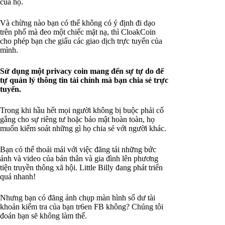
của họ.
Và chừng nào bạn có thể không có ý định đi dạo
trên phố mà đeo một chiếc mặt nạ, thì CloakCoin
cho phép bạn che giấu các giao dịch trực tuyến của
mình.
Sử dụng một privacy coin mang đến sự tự do để
tự quản lý thông tin tài chính mà bạn chia sẻ trực
tuyến.
Trong khi hầu hết mọi người không bị buộc phải cố
gắng cho sự riêng tư hoặc bảo mật hoàn toàn, họ
muốn kiểm soát những gì họ chia sẻ với người khác.
Bạn có thể thoải mái với việc đăng tải những bức
ảnh và video của bản thân và gia đình lên phương
tiện truyền thông xã hội. Little Billy đang phát triển
quá nhanh!
Nhưng bạn có đăng ảnh chụp màn hình số dư tài
khoản kiểm tra của bạn tr6en FB không? Chúng tôi
đoán bạn sẽ không làm thế.