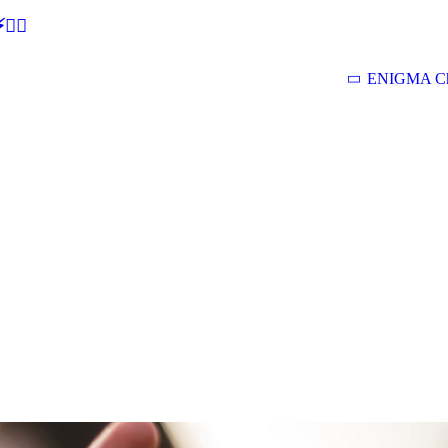
🕵‍♂
ENIGMA Ch