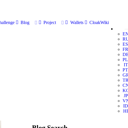
allenge
Blog
Project
Wallets
CloakWiki
E
R
ES
F
D
PL
IT
PT
G
T
C
K
JP
V
ID
HI
Blog Search