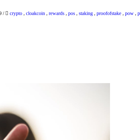
19
/
crypto
,
cloakcoin
,
rewards
,
pos
,
staking
,
proofofstake
,
pow
,
p