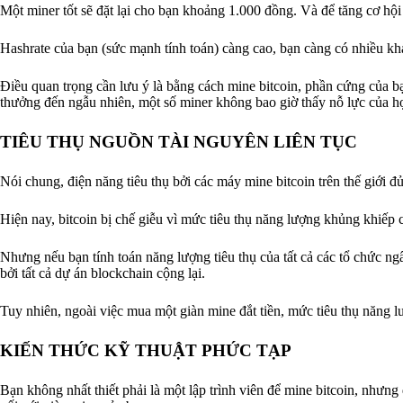
Một miner tốt sẽ đặt lại cho bạn khoảng 1.000 đồng. Và để tăng cơ h
Hashrate của bạn (sức mạnh tính toán) càng cao, bạn càng có nhiều k
Điều quan trọng cần lưu ý là bằng cách mine bitcoin, phần cứng của bạn
thưởng đến ngẫu nhiên, một số miner không bao giờ thấy nỗ lực của h
TIÊU THỤ NGUỒN TÀI NGUYÊN LIÊN TỤC
Nói chung, điện năng tiêu thụ bởi các máy mine bitcoin trên thế giới 
Hiện nay, bitcoin bị chế giễu vì mức tiêu thụ năng lượng khủng khiếp
Nhưng nếu bạn tính toán năng lượng tiêu thụ của tất cả các tổ chức ng
bởi tất cả dự án blockchain cộng lại.
Tuy nhiên, ngoài việc mua một giàn mine đắt tiền, mức tiêu thụ năng l
KIẾN THỨC KỸ THUẬT PHỨC TẠP
Bạn không nhất thiết phải là một lập trình viên để mine bitcoin, nhưng