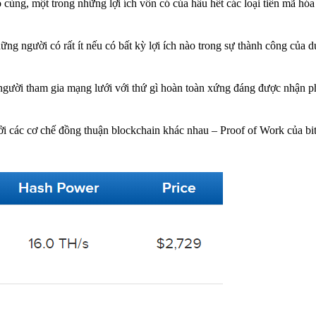
o cùng, một trong những lợi ích vốn có của hầu hết các loại tiền mã hó
ng người có rất ít nếu có bất kỳ lợi ích nào trong sự thành công của dự
 người tham gia mạng lưới với thứ gì hoàn toàn xứng đáng được nhận 
i các cơ chế đồng thuận blockchain khác nhau – Proof of Work của bit