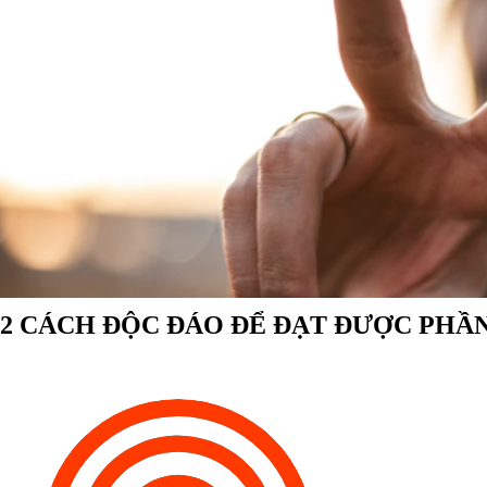
2 CÁCH ĐỘC ĐÁO ĐỂ ĐẠT ĐƯỢC PH