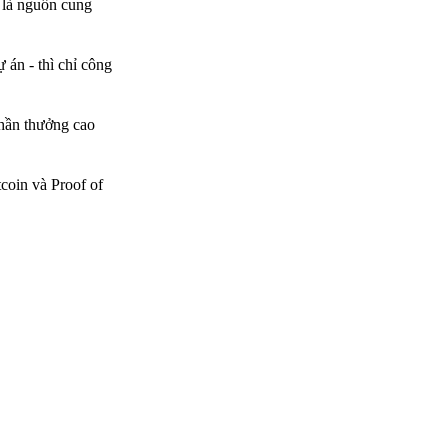
a là nguồn cung
 án - thì chỉ công
phần thưởng cao
coin và Proof of