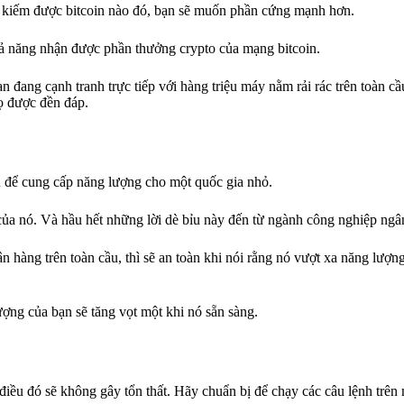
ội kiếm được bitcoin nào đó, bạn sẽ muốn phần cứng mạnh hơn.
hả năng nhận được phần thưởng crypto của mạng bitcoin.
 đang cạnh tranh trực tiếp với hàng triệu máy nằm rải rác trên toàn cầ
ọ được đền đáp.
đủ để cung cấp năng lượng cho một quốc gia nhỏ.
 của nó. Và hầu hết những lời dè bỉu này đến từ ngành công nghiệp ngâ
ân hàng trên toàn cầu, thì sẽ an toàn khi nói rằng nó vượt xa năng lượ
ượng của bạn sẽ tăng vọt một khi nó sẵn sàng.
 điều đó sẽ không gây tổn thất. Hãy chuẩn bị để chạy các câu lệnh trên