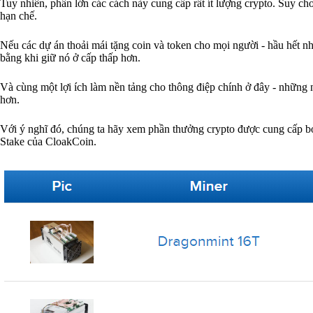
Tuy nhiên, phần lớn các cách này cung cấp rất ít lượng crypto. Suy ch
hạn chế.
Nếu các dự án thoải mái tặng coin và token cho mọi người - hầu hết nhữ
bằng khi giữ nó ở cấp thấp hơn.
Và cùng một lợi ích làm nền tảng cho thông điệp chính ở đây - những
hơn.
Với ý nghĩ đó, chúng ta hãy xem phần thưởng crypto được cung cấp bở
Stake của CloakCoin.