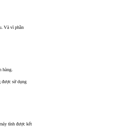
u. Và vì phần
n hàng.
ng được sử dụng
 máy tính được kết