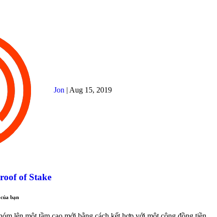
Jon
|
Aug 15, 2019
oof of Stake
 của bạn
óm lên một tầm cao mới bằng cách kết hợp với một cộng đồng tiền