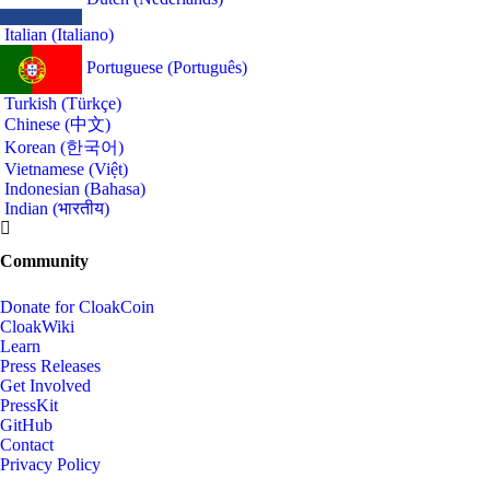
Italian (Italiano)
Portuguese (Português)
Turkish (Türkçe)
Chinese (中文)
Korean (한국어)
Vietnamese (Việt)
Indonesian (Bahasa)
Indian (भारतीय)
Community
Donate for CloakCoin
CloakWiki
Learn
Press Releases
Get Involved
PressKit
GitHub
Contact
Privacy Policy