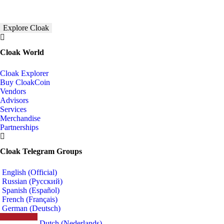
Explore Cloak
Cloak World
Cloak Explorer
Buy CloakCoin
Vendors
Advisors
Services
Merchandise
Partnerships
Cloak Telegram Groups
English (Official)
Russian (Русский)
Spanish (Español)
French (Français)
German (Deutsch)
Dutch (Nederlands)