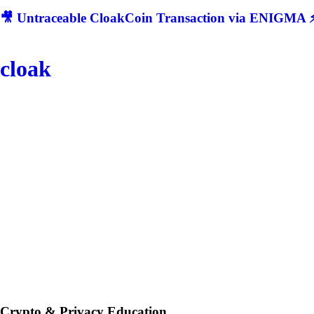
🎥 Untraceable CloakCoin Transaction via ENIGMA ⚡
cloak
Crypto & Privacy Education