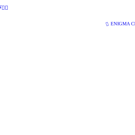
🕵‍♂
ENIGMA Ch