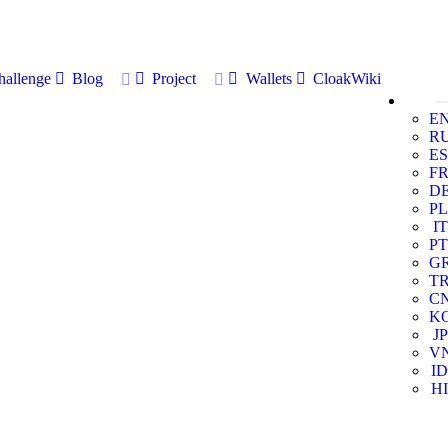
allenge
Blog
Project
Wallets
CloakWiki
E
R
ES
F
D
PL
IT
PT
G
T
C
K
JP
V
ID
HI