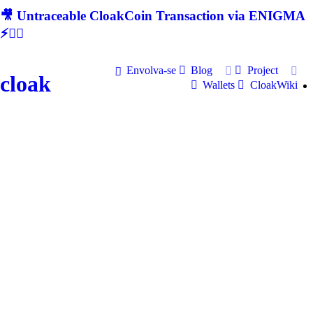
🎥 Untraceable CloakCoin Transaction via ENIGMA
⚡🕵‍♂
Envolva-se
Blog
Project
cloak
Wallets
CloakWiki