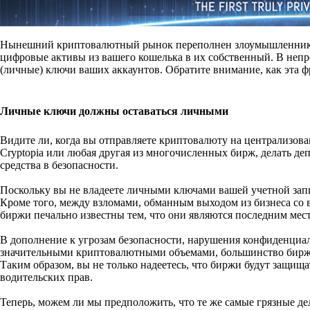
Нынешний криптовалютный рынок переполнен злоумышленникам
цифровые активы из вашего кошелька в их собственный. В неп
(личные) ключи ваших аккаунтов. Обратите внимание, как эта фр
Личные ключи должны оставаться личными
Видите ли, когда вы отправляете криптовалюту на централизова
Cryptopia или любая другая из многочисленных бирж, делать депо
средства в безопасности.
Поскольку вы не владеете личными ключами вашей учетной запи
Кроме того, между взломами, обманным выходом из бизнеса со 
биржи печально известны тем, что они являются последним место
В дополнение к угрозам безопасности, нарушения конфиденциал
значительными криптовалютными объемами, большинство бирж т
Таким образом, вы не только надеетесь, что биржи будут защища
водительских прав.
Теперь, можем ли мы предположить, что те же самые грязные де