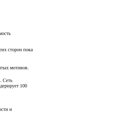
мость
еих сторон пока
ытых мотивов.
. Сеть
одерирует 100
ости и