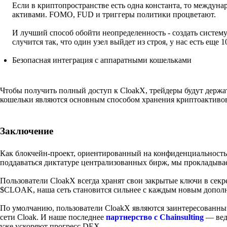
Если в криптопространстве есть одна константа, то междуна
активами. FOMO, FUD и триггеры политики процветают.
И лучший способ обойти неопределенность - создать систему 
случится так, что один узел выйдет из строя, у нас есть еще 1
Безопасная интеграция с аппаратными кошельками
Чтобы получить полный доступ к CloakX, трейдеры будут держ
кошельки являются основным способом хранения криптоактивов
Заключение
Как блокчейн-проект, ориентированный на конфиденциальность
поддаваться диктатуре централизованных бирж, мы прокладывае
Пользователи CloakX всегда хранят свои закрытые ключи в сек
$CLOAK, наша сеть становится сильнее с каждым новым допол
По умолчанию, пользователи CloakX являются заинтересованны
сети Cloak. И наше последнее
партнерство с Chainsulting
— вед
уже ускоряют прогресс DEX.