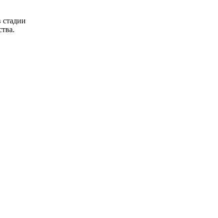
в стадии
ства.