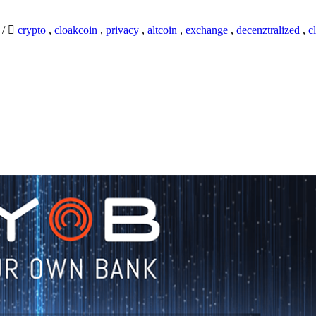
9
/
crypto
,
cloakcoin
,
privacy
,
altcoin
,
exchange
,
decenztralized
,
c