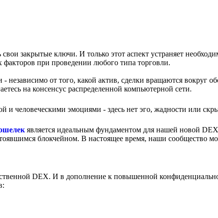
свои закрытые ключи. И только этот аспект устраняет необходи
ых факторов при проведении любого типа торговли.
 - независимо от того, какой актив, сделки вращаются вокруг об
аетесь на консенсус распределенной компьютерной сети.
й и человеческими эмоциями - здесь нет эго, жадности или скр
кошелек
является идеальным фундаментом для нашей новой DEX
 устоявшимся блокчейном. В настоящее время, наши сообщество м
собственной DEX. И в дополнение к повышенной конфиденциальн
в: