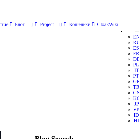
стие
Блог
Project
Кошельки
CloakWiki
E
R
ES
F
D
PL
IT
PT
G
T
C
K
JP
V
ID
HI
Blog Search