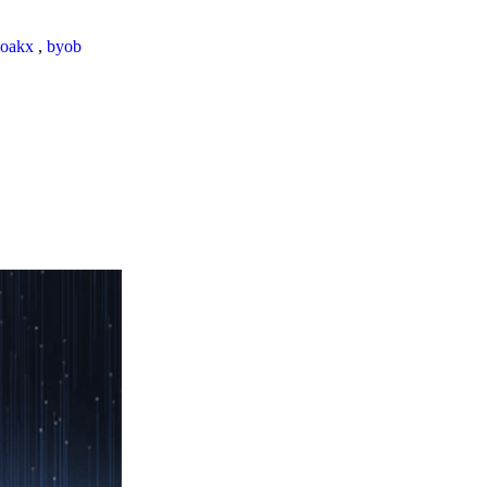
loakx
,
byob