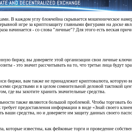
и. В каждом углу блокчейна скрывается мошенническое намер
рерывной игре за криптозащиту главными фигурами на доске яв
аза начинается - со слова "личные"? Для этого есть веская прич
нную биржу, вы доверяете этой организации свои личные ключи.
зиты - это значит рассчитывать на то, что третьи лица будут хр
си биржи, вам также не принадлежит криптовалюта, которую вы
всеми средствами и в целом сомнительной деловой тактикой це
м, где вы захотите хранить значительные средства.
ьности также являются большой проблемой. Чтобы торговать бо
ребует предоставления информации в виде «Знай своего клиен
ть ваши средства, но и доверяете им защиту данных своего пасп
ла, которые известны, как фейковые торги и проведение собстве