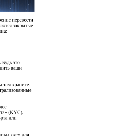
ение перевести
ляются закрытые
ина:
 Будь это
анить ваши
 там храните.
нтрализованные
лее
та» (KYC).
орта или
нных схем для