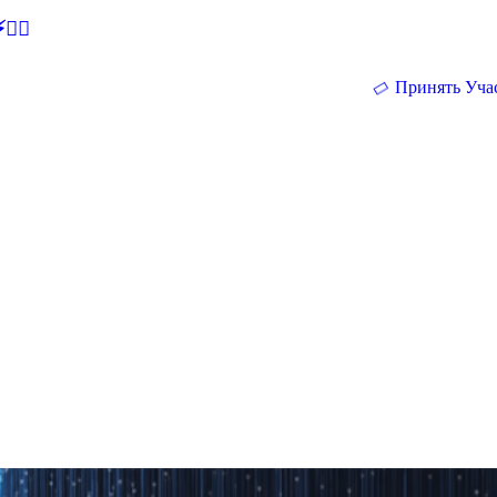
🕵‍♂
Принять Уча