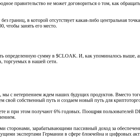
родное правительство не может договориться о том, как обраща
без границ, в которой отсутствует какая-либо центральная точка
00, чтобы занять его место.
ать определенную сумму в $CLOAK. И, как упоминалось выше, 
, торгуемых в нашей сети.
, мы с нетерпением ждем наших будущих продуктов. Вместо тог
м свой собственный путь и создаем новый путь для криптоторг
рете и при этом получают 6% годовых. Поощряя пользователей 
нением.
ми сторонами, зарабатывающими пассивный доход за обеспечен
ущими экспертами Германии в сфере блокчейна и цифровых акт