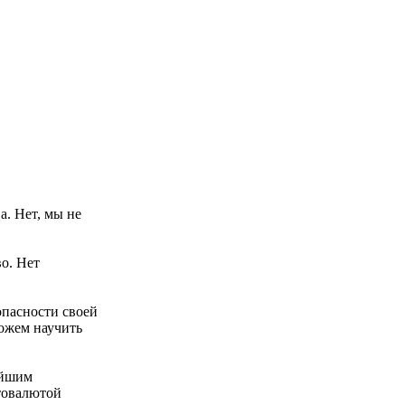
а. Нет, мы не
о. Нет
опасности своей
можем научить
ейшим
товалютой