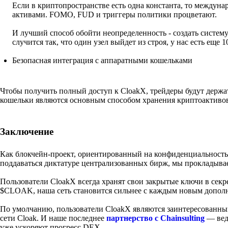
Если в криптопространстве есть одна константа, то междуна
активами. FOMO, FUD и триггеры политики процветают.
И лучший способ обойти неопределенность - создать систему 
случится так, что один узел выйдет из строя, у нас есть еще 1
Безопасная интеграция с аппаратными кошельками
Чтобы получить полный доступ к CloakX, трейдеры будут держ
кошельки являются основным способом хранения криптоактивов
Заключение
Как блокчейн-проект, ориентированный на конфиденциальность
поддаваться диктатуре централизованных бирж, мы прокладывае
Пользователи CloakX всегда хранят свои закрытые ключи в сек
$CLOAK, наша сеть становится сильнее с каждым новым допол
По умолчанию, пользователи CloakX являются заинтересованны
сети Cloak. И наше последнее
партнерство с Chainsulting
— вед
уже ускоряют прогресс DEX.