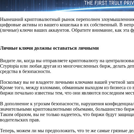
Нынешний криптовалютный рынок переполнен злоумышленникам
цифровые активы из вашего кошелька в их собственный. В неп
(личные) ключи ваших аккаунтов. Обратите внимание, как эта фр
Личные ключи должны оставаться личными
Видите ли, когда вы отправляете криптовалюту на централизова
Cryptopia или любая другая из многочисленных бирж, делать депо
средства в безопасности.
Поскольку вы не владеете личными ключами вашей учетной запи
Кроме того, между взломами, обманным выходом из бизнеса со 
биржи печально известны тем, что они являются последним место
В дополнение к угрозам безопасности, нарушения конфиденциал
значительными криптовалютными объемами, большинство бирж т
Таким образом, вы не только надеетесь, что биржи будут защища
водительских прав.
Теперь, можем ли мы предположить, что те же самые грязные де