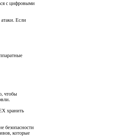
ться с цифровыми
 атаки. Если
аппаратные
о, чтобы
овли.
DEX хранить
ие безопасности
ивов, которые