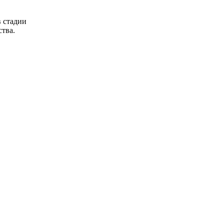
в стадии
ства.