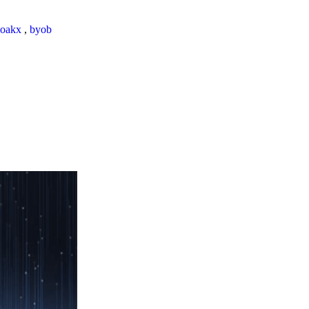
loakx
,
byob