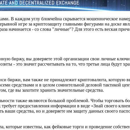
и. В каждом углу блокчейна скрывается мошенническое намер
рерывной игре за криптозащиту главными фигурами на доске яв
аза начинается - со слова "личные"? Для этого есть веская прич
нную биржу, вы доверяете этой организации свои личные ключи.
зиты - это значит рассчитывать на то, что третьи лица будут хр
си биржи, вам также не принадлежит криптовалюта, которую вы
всеми средствами и в целом сомнительной деловой тактикой це
м, где вы захотите хранить значительные средства.
ьности также являются большой проблемой. Чтобы торговать бо
ребует предоставления информации в виде «Знай своего клиен
ть ваши средства, но и доверяете им защиту данных своего пасп
ла, которые известны, как фейковые торги и проведение собстве