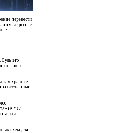
ение перевести
ляются закрытые
ина:
 Будь это
анить ваши
 там храните.
нтрализованные
лее
та» (KYC).
орта или
нных схем для