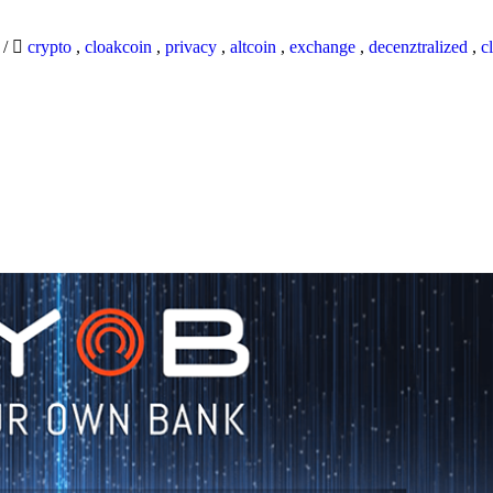
9
/
crypto
,
cloakcoin
,
privacy
,
altcoin
,
exchange
,
decenztralized
,
c