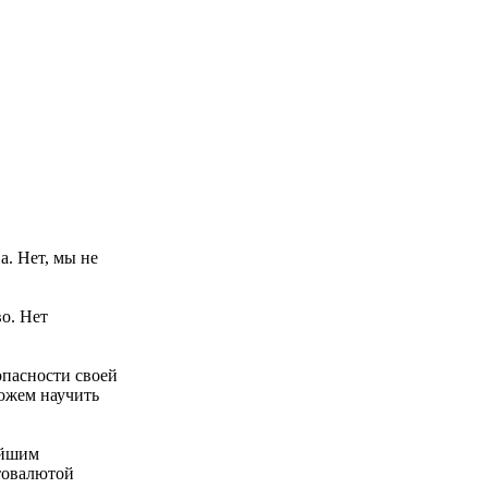
а. Нет, мы не
о. Нет
опасности своей
можем научить
ейшим
товалютой