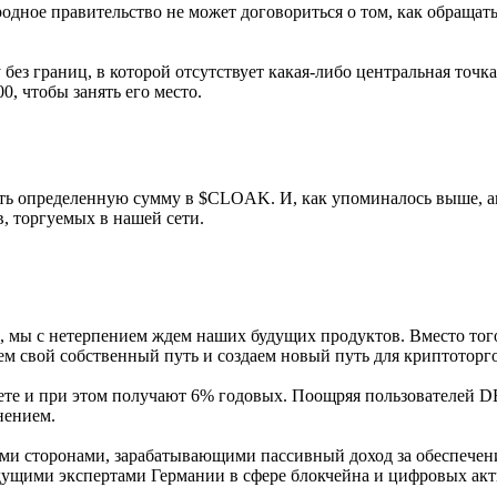
родное правительство не может договориться о том, как обраща
без границ, в которой отсутствует какая-либо центральная точка
00, чтобы занять его место.
ать определенную сумму в $CLOAK. И, как упоминалось выше, 
, торгуемых в нашей сети.
, мы с нетерпением ждем наших будущих продуктов. Вместо тог
м свой собственный путь и создаем новый путь для криптоторг
рете и при этом получают 6% годовых. Поощряя пользователей 
нением.
ми сторонами, зарабатывающими пассивный доход за обеспечен
ущими экспертами Германии в сфере блокчейна и цифровых акт