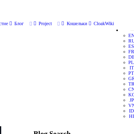
стие
Блог
Project
Кошельки
CloakWiki
E
R
ES
F
D
PL
IT
PT
G
T
C
K
JP
V
ID
HI
Blog Search