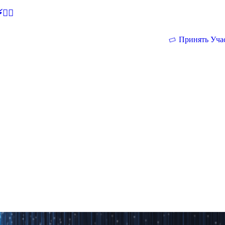
🕵‍♂
Принять Уча