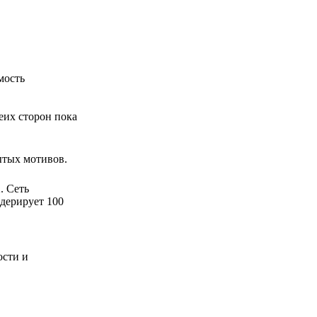
мость
еих сторон пока
ытых мотивов.
. Сеть
одерирует 100
ости и