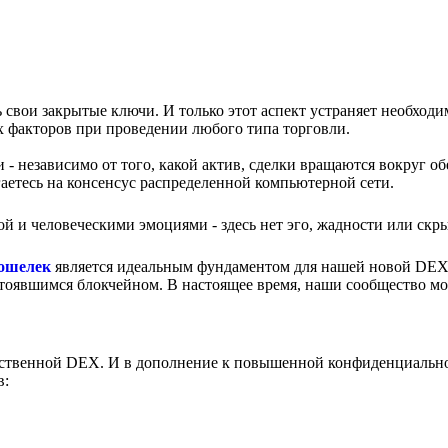
свои закрытые ключи. И только этот аспект устраняет необходи
ых факторов при проведении любого типа торговли.
 - независимо от того, какой актив, сделки вращаются вокруг об
аетесь на консенсус распределенной компьютерной сети.
й и человеческими эмоциями - здесь нет эго, жадности или скр
кошелек
является идеальным фундаментом для нашей новой DEX
 устоявшимся блокчейном. В настоящее время, наши сообщество м
собственной DEX. И в дополнение к повышенной конфиденциальн
в: