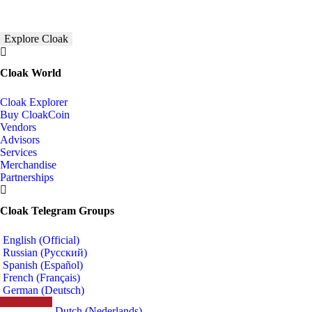
Explore Cloak
Cloak World
Cloak Explorer
Buy CloakCoin
Vendors
Advisors
Services
Merchandise
Partnerships
Cloak Telegram Groups
English (Official)
Russian (Русский)
Spanish (Español)
French (Français)
German (Deutsch)
Dutch (Nederlands)