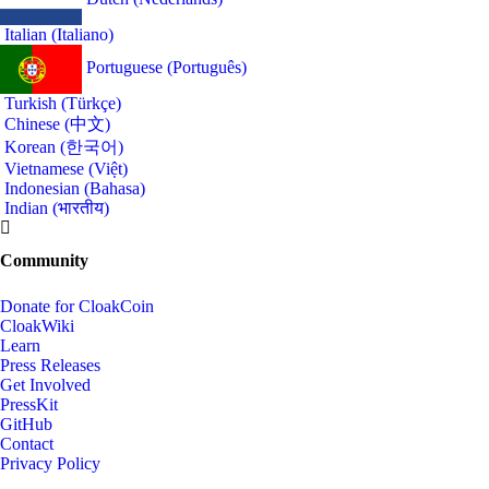
Italian (Italiano)
Portuguese (Português)
Turkish (Türkçe)
Chinese (中文)
Korean (한국어)
Vietnamese (Việt)
Indonesian (Bahasa)
Indian (भारतीय)
Community
Donate for CloakCoin
CloakWiki
Learn
Press Releases
Get Involved
PressKit
GitHub
Contact
Privacy Policy