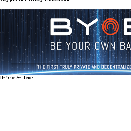
BeYourOwnBank