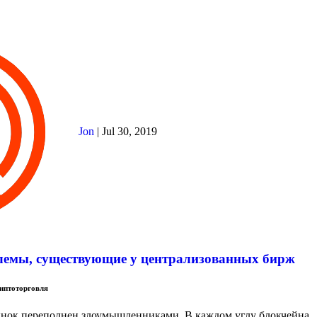
Jon
|
Jul 30, 2019
лемы, существующие у централизованных бирж
иптоторговля
ок переполнен злоумышленниками. В каждом углу блокчейна