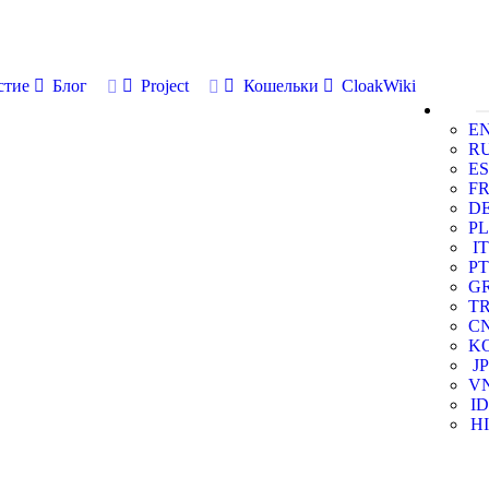
стие
Блог
Project
Кошельки
CloakWiki
E
R
ES
F
D
PL
IT
PT
G
T
C
K
JP
V
ID
HI