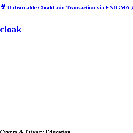
🎥 Untraceable CloakCoin Transaction via ENIGMA ⚡
cloak
Crypto & Privacy Education