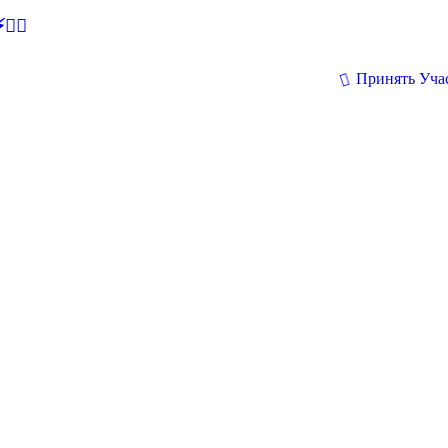
🕵‍♂
Принять Уча