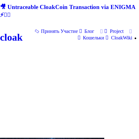
🎥 Untraceable CloakCoin Transaction via ENIGMA
⚡🕵‍♂
Принять Участие
Блог
Project
cloak
Кошельки
CloakWiki