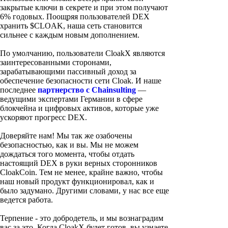
закрытые ключи в секрете и при этом получают
6% годовых. Поощряя пользователей DEX
хранить $CLOAK, наша сеть становится
сильнее с каждым новым дополнением.
По умолчанию, пользователи CloakX являются
заинтересованными сторонами,
зарабатывающими пассивный доход за
обеспечение безопасности сети Cloak. И наше
последнее
партнерство с Chainsulting
—
ведущими экспертами Германии в сфере
блокчейна и цифровых активов, которые уже
ускоряют прогресс DEX.
Доверяйте нам! Мы так же озабочены
безопасностью, как и вы. Мы не можем
дождаться того момента, чтобы отдать
настоящий DEX в руки верных сторонников
CloakCoin. Тем не менее, крайне важно, чтобы
наш новый продукт функционировал, как и
было задумано. Другими словами, у нас все еще
ведется работа.
Терпение - это добродетель, и мы вознаградим
вас за это. Когда CloakX будет готов, вы узнаете