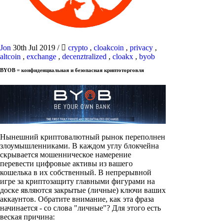
Jon
30th Jul 2019
/
crypto
,
cloakcoin
,
privacy
,
altcoin
,
exchange
,
decenztralized
,
cloakx
,
byob
BYOB = конфиденциальная и безопасная криптоторговля
Нынешний криптовалютный рынок переполнен
злоумышленниками. В каждом углу блокчейна
скрывается мошенническое намерение
перевести цифровые активы из вашего
кошелька в их собственный. В непрерывной
игре за криптозащиту главными фигурами на
доске являются закрытые (личные) ключи ваших
аккаунтов. Обратите внимание, как эта фраза
начинается - со слова "личные"? Для этого есть
веская причина: