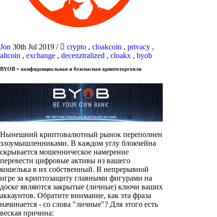
Jon
30th Jul 2019
/
crypto
,
cloakcoin
,
privacy
,
altcoin
,
exchange
,
decenztralized
,
cloakx
,
byob
BYOB = конфиденциальная и безопасная криптоторговля
Нынешний криптовалютный рынок переполнен
злоумышленниками. В каждом углу блокчейна
скрывается мошенническое намерение
перевести цифровые активы из вашего
кошелька в их собственный. В непрерывной
игре за криптозащиту главными фигурами на
доске являются закрытые (личные) ключи ваших
аккаунтов. Обратите внимание, как эта фраза
начинается - со слова "личные"? Для этого есть
веская причина: