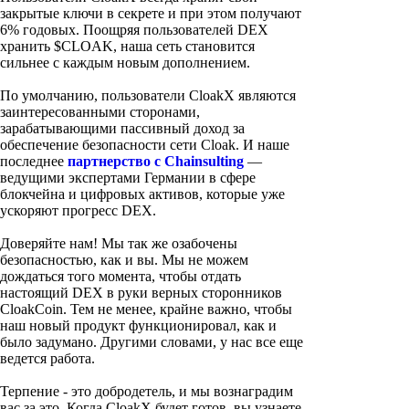
закрытые ключи в секрете и при этом получают
6% годовых. Поощряя пользователей DEX
хранить $CLOAK, наша сеть становится
сильнее с каждым новым дополнением.
По умолчанию, пользователи CloakX являются
заинтересованными сторонами,
зарабатывающими пассивный доход за
обеспечение безопасности сети Cloak. И наше
последнее
партнерство с Chainsulting
—
ведущими экспертами Германии в сфере
блокчейна и цифровых активов, которые уже
ускоряют прогресс DEX.
Доверяйте нам! Мы так же озабочены
безопасностью, как и вы. Мы не можем
дождаться того момента, чтобы отдать
настоящий DEX в руки верных сторонников
CloakCoin. Тем не менее, крайне важно, чтобы
наш новый продукт функционировал, как и
было задумано. Другими словами, у нас все еще
ведется работа.
Терпение - это добродетель, и мы вознаградим
вас за это. Когда CloakX будет готов, вы узнаете