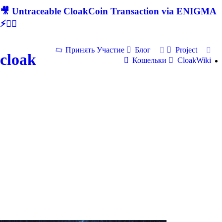
🎥 Untraceable CloakCoin Transaction via ENIGMA
⚡🕵‍♂
Принять Участие
Блог
Project
cloak
Кошельки
CloakWiki