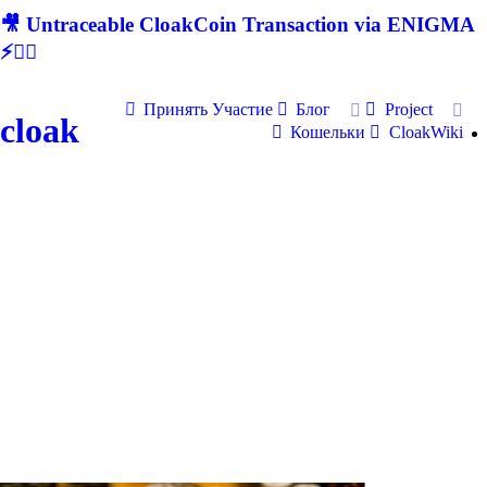
🎥 Untraceable CloakCoin Transaction via ENIGMA
⚡🕵‍♂
Принять Участие
Блог
Project
cloak
Кошельки
CloakWiki