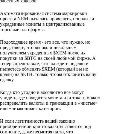
злостных хакеров.
Автоматизированная система маркировки
проекта NEM пыталась проверить, попали ли
украденные монеты в централизованные
торговые платформы.
Подоходящее время - это все, что нужно, но
представьте, что вы были невольным
получателем украденных $XEM после их
покупки зп $BTC на своей любимой бирже. А
теперь представьте, что вы ждете неделю и
пытаетесь обменять $XEM (который вы не
крали) на $ETH, только чтобы отклонить вашу
сделку.
Когда кто-угодно и абсолютно все могут
увидеть, где находится монета или токен, можно
распределить валюты и транзакции в «чистые»
или «незаконные» категории.
И если легитимность вашей законно
приобретенной криптовалюты ставится под
сомнение, даже несмотря на то, что