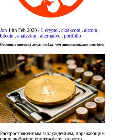
Jon
14th Feb 2020
/
crypto
,
cloakcoin
,
altcoin
,
bitcoin
,
analyzing
,
alternative
,
portfolio
Основные причины лежат глубже, чем диверсификация портфеля
Распространенным заблуждением, поражающим
нашу любимую криптосферу, является