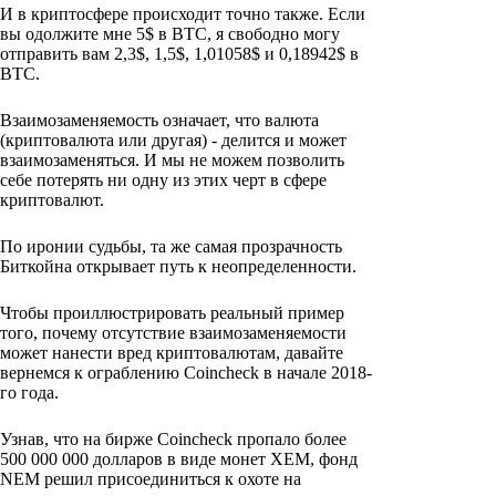
И в криптосфере происходит точно также. Если
вы одолжите мне 5$ в BTC, я свободно могу
отправить вам 2,3$, 1,5$, 1,01058$ и 0,18942$ в
BTC.
Взаимозаменяемость означает, что валюта
(криптовалюта или другая) - делится и может
взаимозаменяться. И мы не можем позволить
себе потерять ни одну из этих черт в сфере
криптовалют.
По иронии судьбы, та же самая прозрачность
Биткойна открывает путь к неопределенности.
Чтобы проиллюстрировать реальный пример
того, почему отсутствие взаимозаменяемости
может нанести вред криптовалютам, давайте
вернемся к ограблению Coincheck в начале 2018-
го года.
Узнав, что на бирже Coincheck пропало более
500 000 000 долларов в виде монет XEM, фонд
NEM решил присоединиться к охоте на