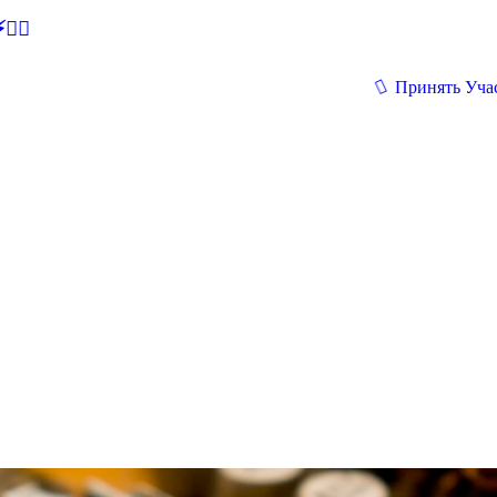
🕵‍♂
Принять Уча