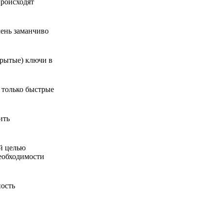
происходят
чень заманчиво
крытые) ключи в
 только быстрые
ить
ой целью
необходимости
ность