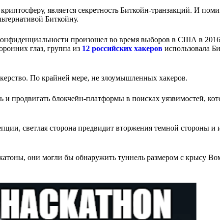
иптосферу, является секретность Биткойн-транзакций. И поми
льтернативой Биткойну.
онфиденциальности произошел во время выборов в США в 2016-
оронних глаз, группа из
12 российских хакеров
использовала Б
акерство. По крайней мере, не злоумышленных хакеров.
 и продвигать блокчейн-платформы в поисках уязвимостей, кот
пции, светлая сторона предвидит вторжения темной стороны и
атоны, они могли бы обнаружить туннель размером с крысу Во