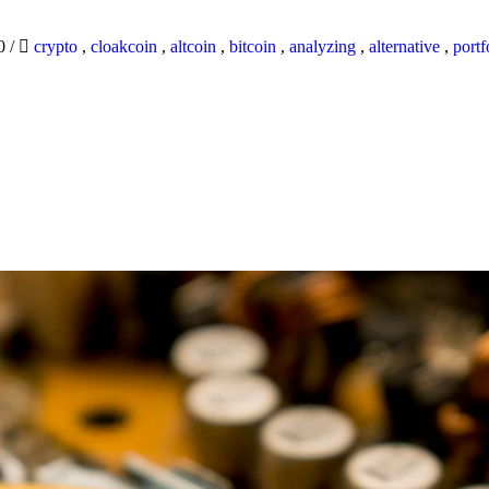
20
/
crypto
,
cloakcoin
,
altcoin
,
bitcoin
,
analyzing
,
alternative
,
portf