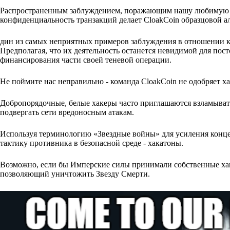
Распространенным заблуждением, поражающим нашу любимую кр
конфиденциальность транзакций делает CloakCoin образцовой а
дин из самых неприятных примеров заблуждения в отношении к
Предполагая, что их деятельность останется невидимой для пост
финансирования части своей теневой операции.
Не поймите нас неправильно - команда CloakCoin не одобряет х
Добропорядочные, белые хакеры часто приглашаются взламывать
подвергать сети вредоносным атакам.
Используя терминологию «Звездные войны» для усиления конце
тактику противника в безопасной среде - хакатоны.
Возможно, если бы Имперские силы принимали собственные хак
позволяющий уничтожить Звезду Смерти.