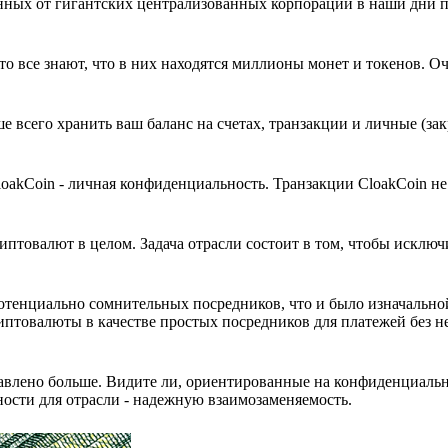
анных от гигантских централизованных корпораций в наши дни 
о все знают, что в них находятся миллионы монет и токенов. О
е всего хранить ваш баланс на счетах, транзакции и личные (за
loakCoin - личная конфиденциальность. Транзакции CloakCoin не
иптовалют в целом. Задача отрасли состоит в том, чтобы исключ
потенциально сомнительных посредников, что и было изначальн
риптовалюты в качестве простых посредников для платежей без 
тавлено больше. Видите ли, ориентированные на конфиденциаль
ности для отрасли - надежную взаимозаменяемость.