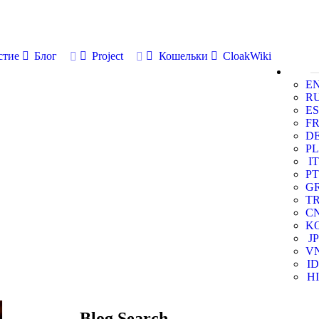
стие
Блог
Project
Кошельки
CloakWiki
E
R
ES
F
D
PL
IT
PT
G
T
C
K
JP
V
ID
HI
Blog Search