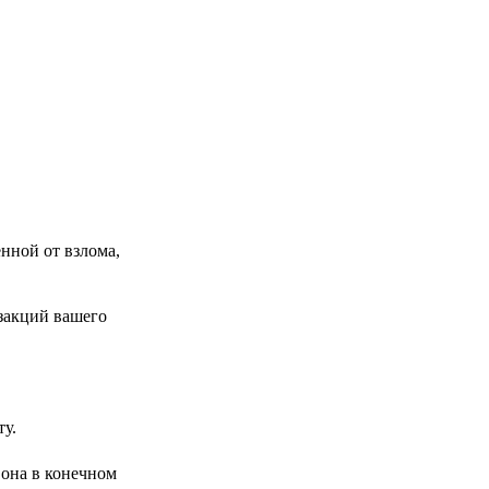
нной от взлома,
нзакций вашего
ту.
 она в конечном