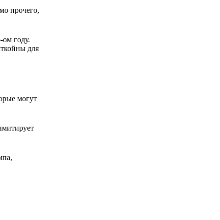
мо прочего,
ом году.
иткойны для
орые могут
 имитирует
мпа,