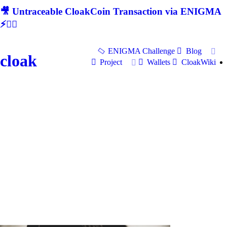
🎥 Untraceable CloakCoin Transaction via ENIGMA
⚡🕵‍♂
ENIGMA Challenge
Blog
cloak
Project
Wallets
CloakWiki