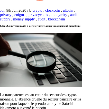
Jon
9th Jun 2020
/
crypto
,
cloakcoin
,
altcoin
,
privacy
,
enigma
,
privacycoins
,
anonymity
,
audit
supply
,
money supply
,
audit
,
blockchain
CloakCoin vous invite à vérifier notre approvisionnement monétaire
La transparence est au cœur du secteur des crypto-
monnaie. L’absence cruelle du secteur bancaire est la
raison pour laquelle le pseudo-anonyme Satoshi
Nakamoto a inventé le bitcoin.