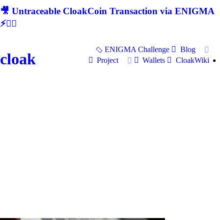
🎥 Untraceable CloakCoin Transaction via ENIGMA
⚡🕵‍♂
ENIGMA Challenge
Blog
cloak
Project
Wallets
CloakWiki