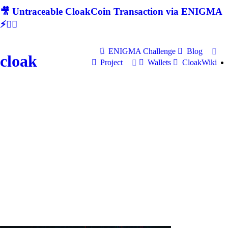
🎥 Untraceable CloakCoin Transaction via ENIGMA
⚡🕵‍♂
ENIGMA Challenge
Blog
cloak
Project
Wallets
CloakWiki