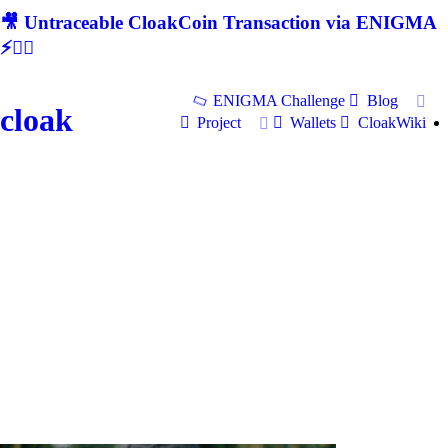
🎥 Untraceable CloakCoin Transaction via ENIGMA
⚡🕵‍♂
ENIGMA Challenge
Blog
cloak
Project
Wallets
CloakWiki