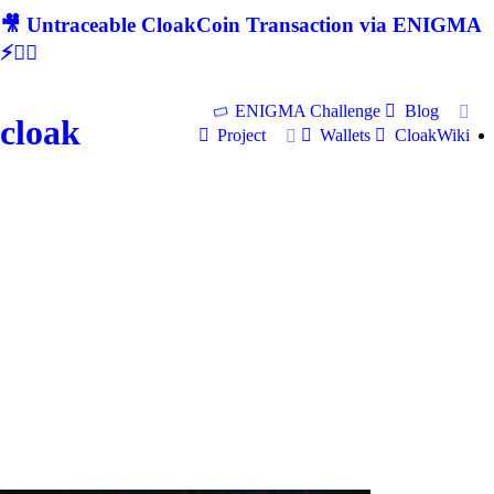
🎥 Untraceable CloakCoin Transaction via ENIGMA
⚡🕵‍♂
ENIGMA Challenge
Blog
cloak
Project
Wallets
CloakWiki