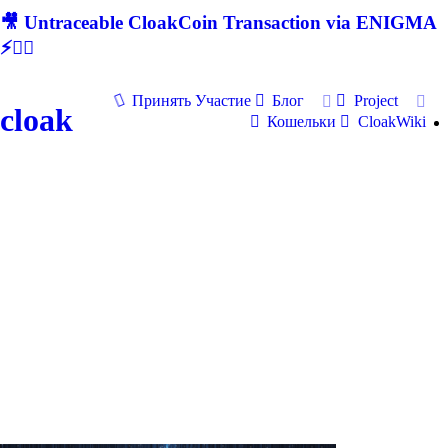
🎥 Untraceable CloakCoin Transaction via ENIGMA
⚡🕵‍♂
Принять Участие
Блог
Project
cloak
Кошельки
CloakWiki