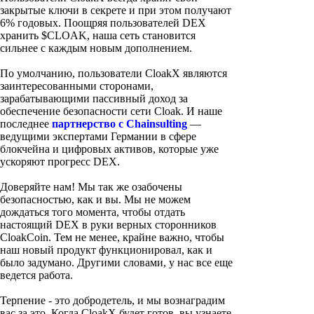
закрытые ключи в секрете и при этом получают
6% годовых. Поощряя пользователей DEX
хранить $CLOAK, наша сеть становится
сильнее с каждым новым дополнением.
По умолчанию, пользователи CloakX являются
заинтересованными сторонами,
зарабатывающими пассивный доход за
обеспечение безопасности сети Cloak. И наше
последнее
партнерство с Chainsulting
—
ведущими экспертами Германии в сфере
блокчейна и цифровых активов, которые уже
ускоряют прогресс DEX.
Доверяйте нам! Мы так же озабочены
безопасностью, как и вы. Мы не можем
дождаться того момента, чтобы отдать
настоящий DEX в руки верных сторонников
CloakCoin. Тем не менее, крайне важно, чтобы
наш новый продукт функционировал, как и
было задумано. Другими словами, у нас все еще
ведется работа.
Терпение - это добродетель, и мы вознаградим
вас за это. Когда CloakX будет готов, вы узнаете