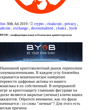
Jon
30th Jul 2019
/
crypto
,
cloakcoin
,
privacy
,
altcoin
,
exchange
,
decenztralized
,
cloakx
,
byob
BYOB = конфиденциальная и безопасная криптоторговля
Нынешний криптовалютный рынок переполнен
злоумышленниками. В каждом углу блокчейна
скрывается мошенническое намерение
перевести цифровые активы из вашего
кошелька в их собственный. В непрерывной
игре за криптозащиту главными фигурами на
доске являются закрытые (личные) ключи ваших
аккаунтов. Обратите внимание, как эта фраза
начинается - со слова "личные"? Для этого есть
веская причина: