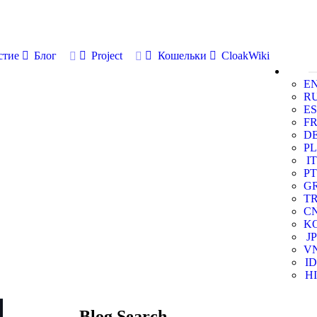
стие
Блог
Project
Кошельки
CloakWiki
E
R
ES
F
D
PL
IT
PT
G
T
C
K
JP
V
ID
HI
Blog Search