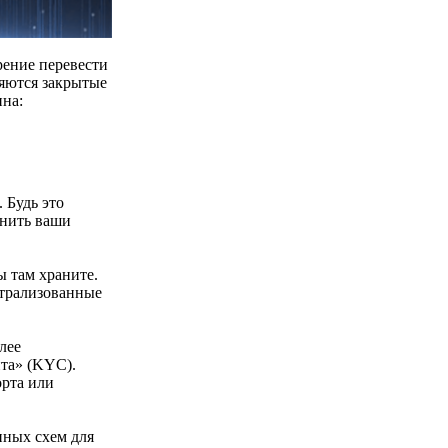
ение перевести
ляются закрытые
ина:
 Будь это
анить ваши
 там храните.
нтрализованные
лее
та» (KYC).
орта или
нных схем для