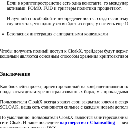
Если в криптопространстве есть одна константа, то междуна
активами. FOMO, FUD и триггеры политики процветают.
И лучший способ обойти неопределенность - создать систему 
случится так, что один узел выйдет из строя, у нас есть еще 1
Безопасная интеграция с аппаратными кошельками
Чтобы получить полный доступ к CloakX, трейдеры будут держ
кошельки являются основным способом хранения криптоактивов
Заключение
Как блокчейн-проект, ориентированный на конфиденциальность
поддаваться диктатуре централизованных бирж, мы прокладывае
Пользователи CloakX всегда хранят свои закрытые ключи в сек
$CLOAK, наша сеть становится сильнее с каждым новым допол
По умолчанию, пользователи CloakX являются заинтересованны
сети Cloak. И наше последнее
партнерство с Chainsulting
— вед
уже ускоряют прогресс DEX.