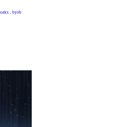
loakx
,
byob