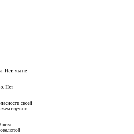
а. Нет, мы не
о. Нет
опасности своей
можем научить
ейшим
товалютой