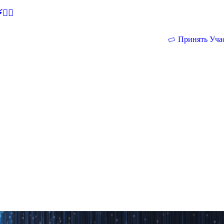
🕵‍♂
Принять Уча