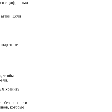
ться с цифровыми
 атаки. Если
аппаратные
о, чтобы
овли.
DEX хранить
ие безопасности
ивов, которые