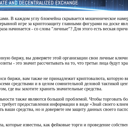
и. В каждом углу блокчейна скрывается мошенническое намер
рерывной игре за криптозащиту главными фигурами на доске яв
аза начинается - со слова "личные"? Для этого есть веская прич
нную биржу, вы доверяете этой организации свои личные ключи.
зиты - это значит рассчитывать на то, что третьи лица будут хр
си биржи, вам также не принадлежит криптовалюта, которую вы
всеми средствами и в целом сомнительной деловой тактикой це
м, где вы захотите хранить значительные средства.
ьности также являются большой проблемой. Чтобы торговать бо
ребует предоставления информации в виде «Знай своего клиен
ть ваши средства, но и доверяете им защиту данных своего пасп
ла, которые известны, как фейковые торги и проведение собстве