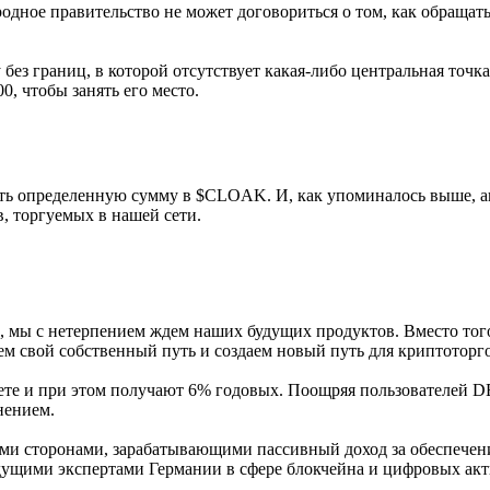
родное правительство не может договориться о том, как обраща
без границ, в которой отсутствует какая-либо центральная точка
00, чтобы занять его место.
ать определенную сумму в $CLOAK. И, как упоминалось выше, 
, торгуемых в нашей сети.
, мы с нетерпением ждем наших будущих продуктов. Вместо тог
м свой собственный путь и создаем новый путь для криптоторг
рете и при этом получают 6% годовых. Поощряя пользователей 
нением.
ми сторонами, зарабатывающими пассивный доход за обеспечен
ущими экспертами Германии в сфере блокчейна и цифровых акт