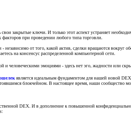
свои закрытые ключи. И только этот аспект устраняет необходи
ых факторов при проведении любого типа торговли.
 - независимо от того, какой актив, сделки вращаются вокруг об
аетесь на консенсус распределенной компьютерной сети.
й и человеческими эмоциями - здесь нет эго, жадности или скр
кошелек
является идеальным фундаментом для нашей новой DEX
 устоявшимся блокчейном. В настоящее время, наши сообщество м
собственной DEX. И в дополнение к повышенной конфиденциальн
в: