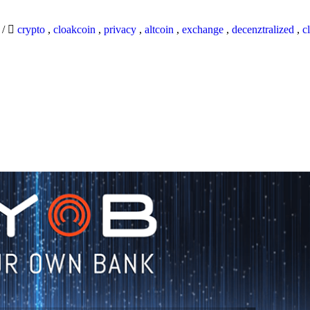
9
/
crypto
,
cloakcoin
,
privacy
,
altcoin
,
exchange
,
decenztralized
,
c