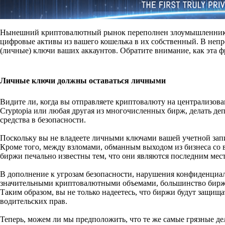
Нынешний криптовалютный рынок переполнен злоумышленникам
цифровые активы из вашего кошелька в их собственный. В неп
(личные) ключи ваших аккаунтов. Обратите внимание, как эта фр
Личные ключи должны оставаться личными
Видите ли, когда вы отправляете криптовалюту на централизова
Cryptopia или любая другая из многочисленных бирж, делать депо
средства в безопасности.
Поскольку вы не владеете личными ключами вашей учетной запи
Кроме того, между взломами, обманным выходом из бизнеса со 
биржи печально известны тем, что они являются последним место
В дополнение к угрозам безопасности, нарушения конфиденциал
значительными криптовалютными объемами, большинство бирж т
Таким образом, вы не только надеетесь, что биржи будут защища
водительских прав.
Теперь, можем ли мы предположить, что те же самые грязные де