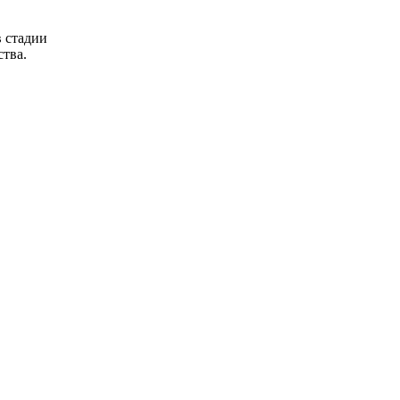
в стадии
ства.