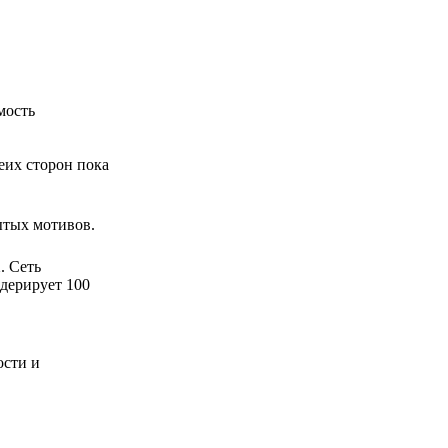
мость
еих сторон пока
ытых мотивов.
. Сеть
одерирует 100
ости и